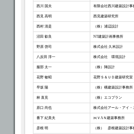
西川 国夫
有限会社西川建築設計事
西見 高明
西見建築研究所
西村 清是
（株）浦辺設計
沼田 叡良
NT建築計画事務所
野原 啓司
株式会社 久米設計
八反田 淳一
株式会社 環境設計
服部 太一
（株）陣設計
花野 敏昭
花野Ｓ＆ＵＤ建築研究室
早坂 陽
（株）構建築設計事務所
林 直見
（株）エコプラン
原口 尚也
株式会社アール・アイ・
番下 紀美夫
㈱ＶΛＮ建築事務所
彦根 明
（株） 彦根建築設計事