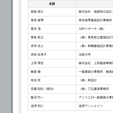
名前
相坂 研介
株式会社 相坂研介設計
青井 俊季
青井俊季建築設計事務所
青木 茂
ARPリサーチ（株）
青島 裕之
（株）青島裕之建築設計
赤羽 吉人
（株）林魏建築設計事務
赤松 佳珠子
法政大学
上田 博史
株式会社 上田建築事務
鯵坂 徹
一級建築士事務所 鯵坂
有吉 匡
（株）梓設計
安藤 彰紀（惠治）
（株）三弘建築事務所
飯沼 竹一
アトリエ24一級建築士
池澤 邦仁
池澤アソシエイツ