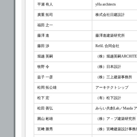
平瀬 有人
yHa architects
廣重 拓司
株式会社日建設計
福田 之一
藤澤 進
藤澤進建築研究所
藤田 渉
RefiL 合同会社
堀越 英嗣
（株）堀越英嗣ARCHITE
牧野 令
（株）日本設計
益子 一彦
（株）三上建築事務所
松岡 拓公雄
アーキテクトシップ
松下 宏
（有）松下設計
松田 善弘
みらい共創Lab／Mazda
圓山 彬雄
（株）ア－ブ建築研究所
宮﨑 勝秀
（株）宮﨑建築設計事務