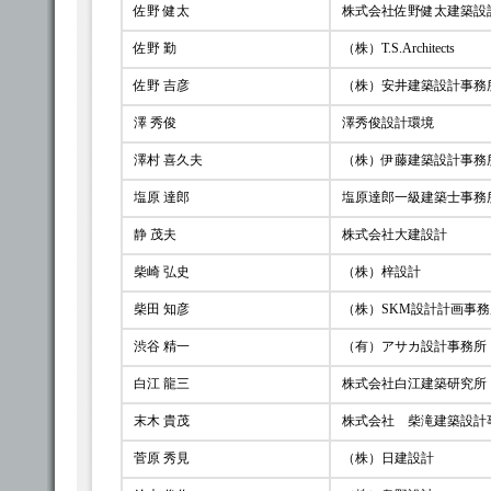
佐野 健太
株式会社佐野健太建築設
佐野 勤
（株）T.S.Architects
佐野 吉彦
（株）安井建築設計事務
澤 秀俊
澤秀俊設計環境
澤村 喜久夫
（株）伊藤建築設計事務
塩原 達郎
塩原達郎一級建築士事務
静 茂夫
株式会社大建設計
柴崎 弘史
（株）梓設計
柴田 知彦
（株）SKM設計計画事
渋谷 精一
（有）アサカ設計事務所
白江 龍三
株式会社白江建築研究所
末木 貴茂
株式会社 柴滝建築設計
菅原 秀見
（株）日建設計