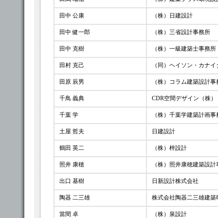
田中 公康
（株）日建設計
田中 健一郎
（株）三省設計事務所
田中 克樹
（株）一級建築士事務所 
田村 克己
（同）ヘイソン・カナイ
田原 辰男
（株）コラム建築設計事
千鳥 義典
CDR空間デザイン（株）
千葉 学
（株）千葉学建築計画事
土屋 哲夫
日建設計
鶴田 英二
（株）梓設計
照井 康穂
（株）照井康穂建築設計
出口 基樹
日新設計株式会社
陶器 二三雄
株式会社陶器二三雄建築
當間 卓
（株）泉設計