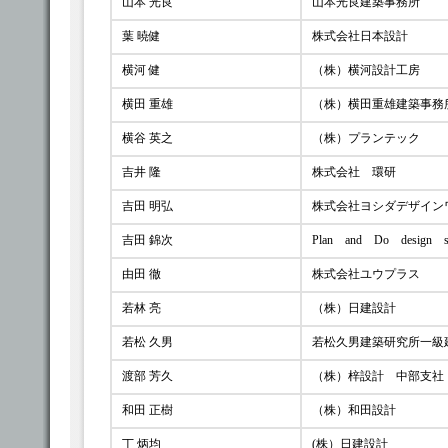
山本 光良
山本光良建築事務所
葉 暁健
株式会社日本設計
横河 健
（株）横河設計工房
横田 重雄
（株）横田重雄建築事務
横谷 英之
（株）プランテック
吉井 隆
株式会社 環研
吉田 明弘
株式会社ヨシダデザイン
吉田 錦次
Plan and Do design s
由田 徹
株式会社ユウプラス
若林 亮
（株）日建設計
若松 久男
若松久男建築研究所一級
渡部 芳久
（株）梓設計 中部支社
和田 正樹
（株）和田設計
丁 炳均
(株）日建設計