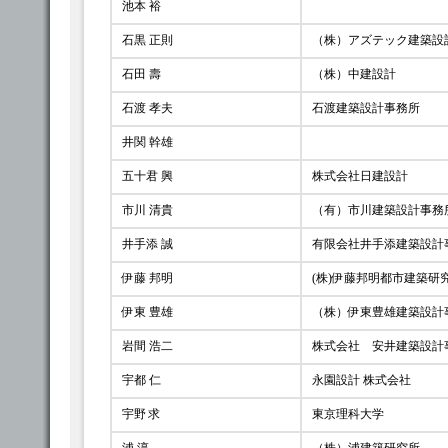
池本 裕
石黒 正則
（株）アズテック建築設
石田 壽
（株）中建設計
石渡 孝夫
石渡建築設計事務所
井関 幹雄
五十君 興
株式会社日建設計
市川 清貴
（有）市川建築設計事務
井手添 誠
有限会社井手添建築設計
伊藤 邦明
(株)伊藤邦明都市建築研
伊東 豊雄
（株）伊東豊雄建築設計
岩間 浩二
株式会社 安井建築設計
宇都 仁
永園設計 株式会社
宇野 求
東京理科大学