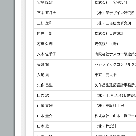
宮平 隆雄
株式会社 宮平設計
宮本 五月夫
（株）景デザイン研究所
三好 定和
（株）三省建築研究所
向井 一郎
株式会社日建設計
村重 保則
現代設計（株）
八木 佐千子
有限会社ナスカ一級建築
矢敷 潤
パシフィックコンサルタ
八尾 廣
東京工芸大学
矢作 昌生
矢作昌生建築設計事務所
山際 認
（株）Ｉ.Ｍ.Ａ.都市建
山城 東雄
（株）東設計工房
山本 圭介
株式会社 山本・堀アー
山本 雅一
（株）梓設計