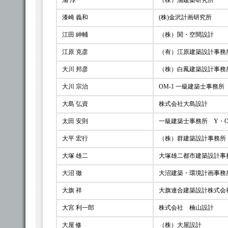
浦 淳
（株）浦建築研究所
漆崎 義和
(株)金沢計画研究所
江田 紳輔
（株）関・空間設計
江原 克彦
（有）江原建築設計事務
大川 邦彦
（株）白鳳建築設計事務
大川 宗治
OM-1 一級建築士事務所
大島 弘資
株式会社大島設計
太田 安則
一級建築士事務所 Y・
大平 宏行
（株）群建築設計事務所
大塚 雄二
大塚雄二都市建築設計事
大沼 徹
大沼建築・環境計画事務
大旗 祥
大旗連合建築設計株式会
大宮 利一郎
株式会社 楠山設計
大屋 修
（株）大屋設計