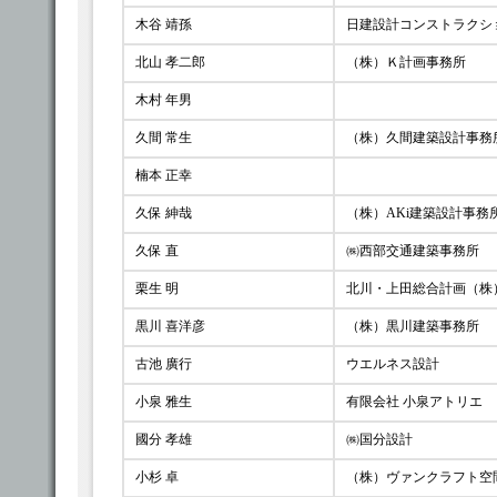
木谷 靖孫
日建設計コンストラクシ
北山 孝二郎
（株）Ｋ計画事務所
木村 年男
久間 常生
（株）久間建築設計事務
楠本 正幸
久保 紳哉
（株）AKi建築設計事務
久保 直
㈱西部交通建築事務所
栗生 明
北川・上田総合計画（株
黒川 喜洋彦
（株）黒川建築事務所
古池 廣行
ウエルネス設計
小泉 雅生
有限会社 小泉アトリエ
國分 孝雄
㈱国分設計
小杉 卓
（株）ヴァンクラフト空