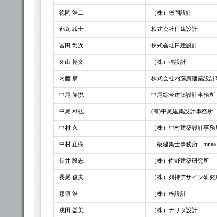
徳岡 浩二
（株）徳岡設計
都丸 聡士
株式会社日建設計
冨田 彰次
株式会社日建設計
外山 博文
（株）梓設計
内藤 廣
株式会社内藤廣建築設計
中尾 勝悦
中尾綜合建築設計事務所
中尾 利弘
(有)中尾建築設計事務所
中村 久
（株）中村建築設計事務
中村 正樹
一級建築士事務所 mnaa
長井 隆志
（株）佐野建築研究所
長尾 俊夫
（株）剣持デザイン研究
那須 浩
（株）梓設計
成田 益美
（株）ナリタ設計