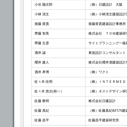
小谷 陽次郎
（株）日建設計 大阪
小林 清文
（株）小林清文建築設計
後藤 亜貴
後藤亜貴建築設計事務所
齊藤 智美
株式会社 ＴＯＭ建築研
齊藤 文彦
サイトプランニング一級
酒井 誠
東急設計コンサルタント
櫻井 建人
株式会社櫻井潔建築設計事
酒井 孝博
（株）ワクト
佐々木 信明
（株）ＩＮＴＥＲＭＥＤ
佐々木 悠次(裕一）
（株）ネストデザイン研
佐藤 教明
株式会社日建設計
佐藤 真紀
（株）佐藤真紀&FUN
佐藤 昌平
佐藤昌平建築研究所