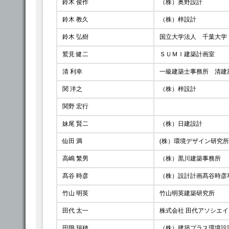
鈴木 俊作
（株）奥野設計
鈴木 教久
（株）梓設計
鈴木 弘樹
国立大学法人 千葉大学
鷲見 健二
ＳＵＭＩ建築計画室
清 利幸
一級建築士事務所 清建
関 洋之
（株）梓設計
関野 宏行
妹尾 賢二
（株）日建設計
仙田 満
(株）環境デザイン研究
高嶋 繁男
（株）黒川建築事務所
髙谷 時彦
（株）設計計画髙谷時彦
竹山 明英
竹山明英建築研究所
田代 太一
株式会社 田代アソシエ
田隝 瑞穂
（株）建築プラス環境設