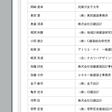
岡崎 甚幸
武庫川女子大学
奥田 實
（株）奥田建築事務所
奥森 清喜
株式会社日建設計
尾関 利勝
（株）地域計画建築研究
小田 惠介
（株）G建築総合研究所
柏尾 栄
アトリエ・ケイ 一級建
梶原 良成
（合）ナカリバデザイン
加藤 詞史
株式会社加藤建築設計事
加藤 大作
ＵＮＤ一級建築士事務所
金子 修司
（株）金子設計
亀井 忠夫
（株）日建設計
河野 信
株式会社日建設計
菅野 宏吏
（株）菅野宏史建築設計