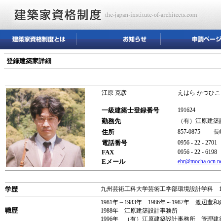
登録建築家詳細
江原 克彦
えはら かつひこ
一級建築士登録番号
191624
勤務先
（有）江原建
住所
857-0875 
電話番号
0956 - 22 - 2701
FAX
0956 - 22 - 6198
Eメール
ehr@mocha.ocn.ne
学歴
九州芸術工科大学芸術工学部環境設計学科 1
1981年～1983年 1986年～1987年 渡辺豊
職歴
1988年 江原建築設計事務所
1996年 （有）江原建築設計事務所 管理建