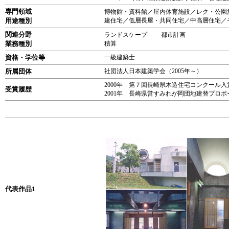
専門領域
博物館・資料館／屋内体育施設／レク・公園
用途種別
建住宅／低層長屋・共同住宅／中高層住宅／
関連分野
ランドスケープ 都市計画
業務種別
積算
資格・学位等
一級建築士
所属団体
社団法人日本建築学会（2005年～）
2000年 第７回長崎県木造住宅コンクール入
受賞履歴
2001年 長崎県営すみれが岡団地建替プロ
代表作品1