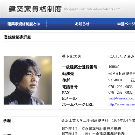
登録建築家詳細
番下 紀美夫
ばんした きみお
一級建築士登録番号
108649
勤務先
㈱ＶΛＮ建築事
住所
921-8001 
電話番号
076 - 292 - 0033
FAX
076 - 292 - 0032
Eメール
van@van-archi.co.
ホームページURL
http://www.van-arc
学歴
金沢工業大学工学部建築学科 1974年3月卒
1974年4月 持永建築設計事務所勤務
1975年4月 （株）土倉建築事務所勤務