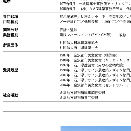
職歴
1979年5月 一級建築士事務所アトリエＫア
1986年9月 （株）ＶΛΝ建築事務所設立 
専門領域
展示場施設／幼稚園／小・中・高等学校／大
用途種別
／一戸建住宅／低層長屋・共同住宅／中高層
関連分野
設計・監理
業務種別
建設マネージメント(PM・CM等) 改修
社団法人日本建築家協会
所属団体
社団法人石川県建築士会
1987年 金沢都市美文化賞（徳野邸）
1988年 金沢都市美文化賞（ＮＥＯ・ＮＥＸ
1992年 石川県建築賞（みやの動物病院）
受賞履歴
1998年 石川県デザイン展建築デザイン部
2001年 石川県デザイン展建築デザイン部
2002年 石川県デザイン展建築デザイン部
2004年 金沢都市美文化賞（セントラル・
金沢地方裁判所民事調停委員
社会活動
金沢地方裁判所専門委員