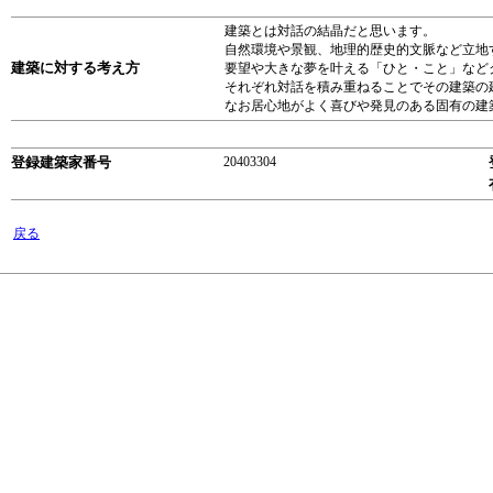
建築とは対話の結晶だと思います。
自然環境や景観、地理的歴史的文脈など立地
建築に対する考え方
要望や大きな夢を叶える「ひと・こと」など
それぞれ対話を積み重ねることでその建築の
なお居心地がよく喜びや発見のある固有の建
登録建築家番号
20403304
戻る