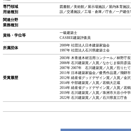
専門領域
図書館／美術館／展示場施設／屋内体育施設
用途種別
設／交通施設／工場・倉庫／庁舎／一戸建住
関連分野
業務種別
一級建築士
資格・学位等
CASBEE建築評価員
2009年 社団法人日本建築家協会
所属団体
1997年 社団法人石川県建築士会
2003年 木青連木材活用コンクール／林野
2006年 石川建築賞／入賞／なかじま猿田彦
2007年 2007年 石川建築賞／入賞／煎りた
2011年 日本建築家協会／優秀作品選／飛騨
受賞履歴
2012年 経産省グッドデザイン賞／入賞／金
2014年 中部建築賞／入賞／若鶴大正蔵
2014年 経産省グッドデザイン賞／入賞／若
2019年 石川建築賞／入賞／珠洲市大谷小
2022年 石川建築賞／入賞／石川県直江庁舎