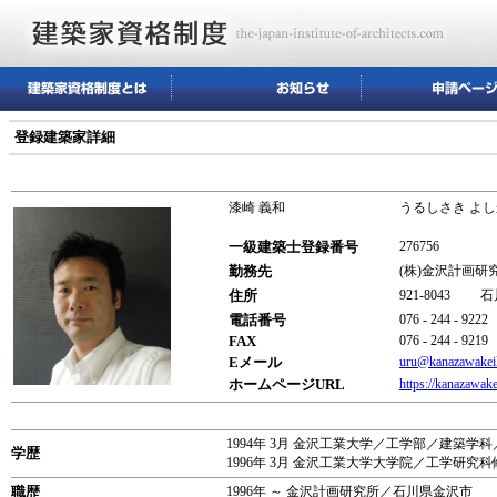
登録建築家詳細
漆崎 義和
うるしさき よ
一級建築士登録番号
276756
勤務先
(株)金沢計画
住所
921-8043 
電話番号
076 - 244 - 9222
FAX
076 - 244 - 9219
Eメール
uru@kanazawakei
ホームページURL
https://kanazawak
1994年 3月 金沢工業大学／工学部／建築学科
学歴
1996年 3月 金沢工業大学大学院／工学研究
職歴
1996年 ～ 金沢計画研究所／石川県金沢市