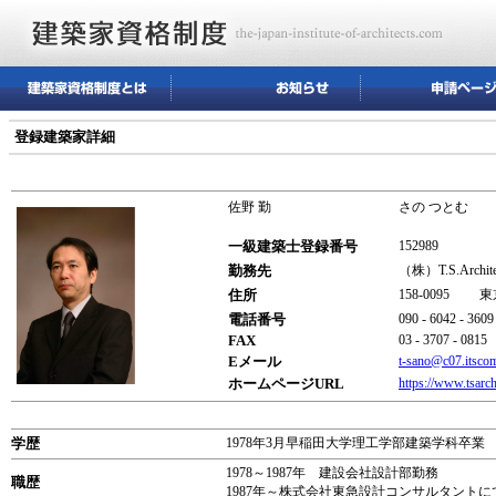
登録建築家詳細
佐野 勤
さの つとむ
一級建築士登録番号
152989
勤務先
（株）T.S.Archit
住所
158-0095 
電話番号
090 - 6042 - 3609
FAX
03 - 3707 - 0815
Eメール
t-sano@c07.itscom
ホームページURL
https://www.tsarchi
学歴
1978年3月早稲田大学理工学部建築学科卒業
1978～1987年 建設会社設計部勤務
職歴
1987年～株式会社東急設計コンサルタント