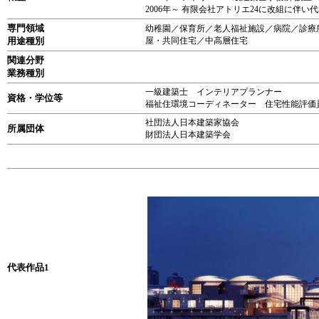
2006年～ 有限会社アトリエ24に改組に伴い
専門領域
幼稚園／保育所／老人福祉施設／病院／診療
用途種別
屋・共同住宅／中高層住宅
関連分野
業務種別
一級建築士 インテリアプランナー
資格・学位等
福祉住環境コーディネーター 住宅性能評価
社団法人日本建築家協会
所属団体
財団法人日本建築学会
代表作品1