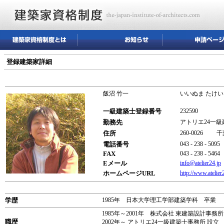
登録建築家詳細
飯沼 竹一
いいぬま たけい
一級建築士登録番号
232590
勤務先
アトリエ24一
住所
260-0026
電話番号
043 - 238 - 5095
FAX
043 - 238 - 5464
Eメール
info@atelier24.jp
ホームページURL
http://www.atelier2
学歴
1985年 日本大学理工学部建築学科 卒業
1985年～2001年 株式会社 東建築設計事務
職歴
2002年～ アトリエ24一級建築士事務所 設立