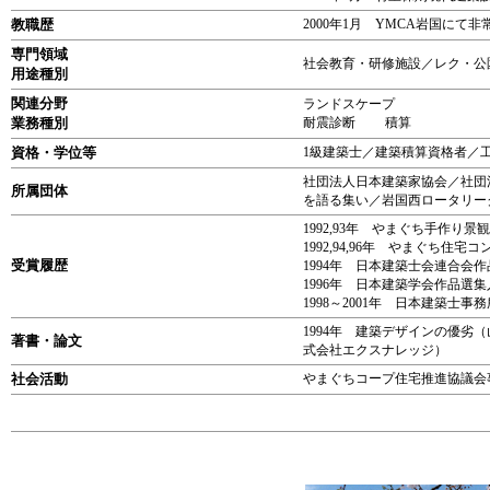
教職歴
2000年1月 YMCA岩国にて
専門領域
社会教育・研修施設／レク・公
用途種別
関連分野
ランドスケープ
業務種別
耐震診断 積算
資格・学位等
1級建築士／建築積算資格者／
社団法人日本建築家協会／社団
所属団体
を語る集い／岩国西ロータリー
1992,93年 やまぐち手作り景
1992,94,96年 やまぐち住宅
受賞履歴
1994年 日本建築士会連合会
1996年 日本建築学会作品選
1998～2001年 日本建築
1994年 建築デザインの優劣
著書・論文
式会社エクスナレッジ）
社会活動
やまぐちコープ住宅推進協議会