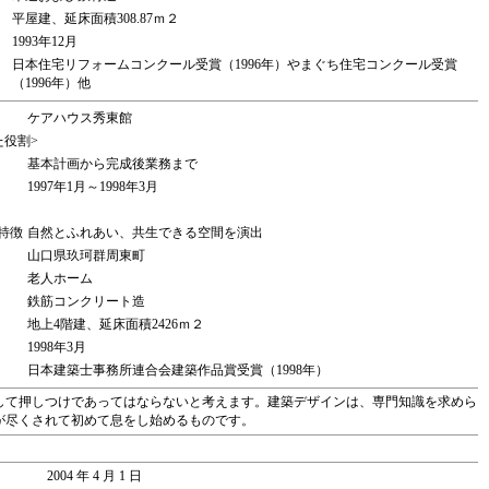
平屋建、延床面積308.87ｍ２
1993年12月
日本住宅リフォームコンクール受賞（1996年）やまぐち住宅コンクール受賞
（1996年）他
ケアハウス秀東館
た役割>
基本計画から完成後業務まで
1997年1月～1998年3月
特徴
自然とふれあい、共生できる空間を演出
山口県玖珂群周東町
老人ホーム
鉄筋コンクリート造
地上4階建、延床面積2426ｍ２
1998年3月
日本建築士事務所連合会建築作品賞受賞（1998年）
して押しつけであってはならないと考えます。建築デザインは、専門知識を求めら
が尽くされて初めて息をし始めるものです。
2004 年 4 月 1 日