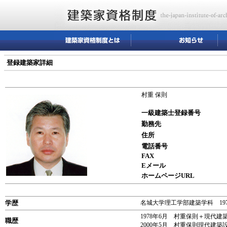
登録建築家詳細
村重 保則
一級建築士登録番号
勤務先
住所
電話番号
FAX
Eメール
ホームページURL
学歴
名城大学理工学部建築学科 197
1978年6月 村重保則＋現代
職歴
2000年5月 村重保則現代建