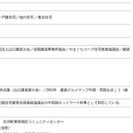
戸建住宅／他の住宅 ／集合住宅
団法人山口建築士会／岩国建築事務所協会／やまぐちコープ住宅推進協議会／建築
築家作品集（山口建築家の会）／2002年 建築グルメマップ中国・四国を歩こう（株
欠陥住宅被害全国連絡協議会の中四国ネットワーク幹事として対応している。
玖珂町東部地区コミュニティセンター
た役割>