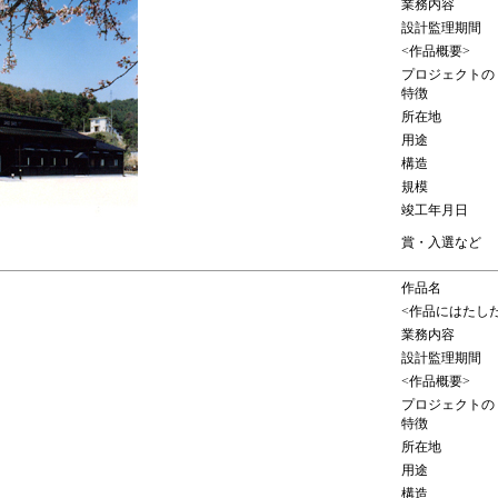
業務内容
設計監理期間
<作品概要>
プロジェクトの
特徴
所在地
用途
構造
規模
竣工年月日
賞・入選など
作品名
<作品にはたし
業務内容
設計監理期間
<作品概要>
プロジェクトの
特徴
所在地
用途
構造