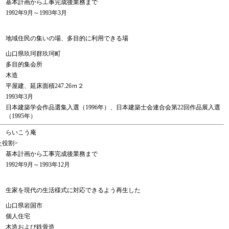
基本計画から工事完成後業務まで
1992年9月～1993年3月
地域住民の集いの場、多目的に利用できる場
山口県玖珂群玖珂町
多目的集会所
木造
平屋建、延床面積247.26ｍ２
1993年3月
日本建築学会作品選集入選（1996年）、日本建築士会連合会第22回作品展入選
（1995年）
らいこう庵
た役割>
基本計画から工事完成後業務まで
1992年9月～1993年12月
生家を現代の生活様式に対応できるよう再生した
山口県岩国市
個人住宅
木造および鉄骨造