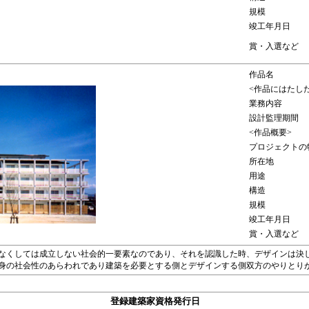
規模
竣工年月日
賞・入選など
作品名
<作品にはたし
業務内容
設計監理期間
<作品概要>
プロジェクトの
所在地
用途
構造
規模
竣工年月日
賞・入選など
なくしては成立しない社会的一要素なのであり、それを認識した時、デザインは決
身の社会性のあらわれであり建築を必要とする側とデザインする側双方のやりとり
登録建築家資格発行日