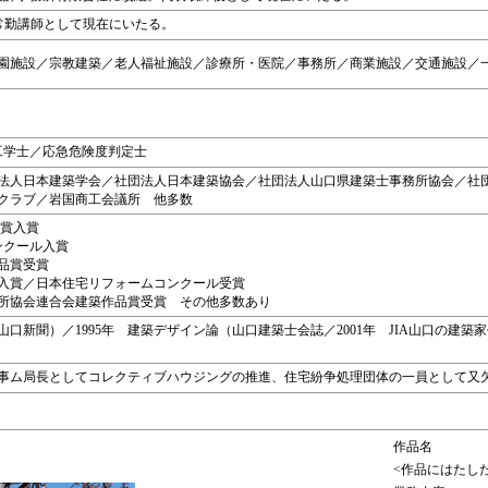
非常勤講師として現在にいたる。
園施設／宗教建築／老人福祉施設／診療所・医院／事務所／商業施設／交通施設／一
工学士／応急危険度判定士
法人日本建築学会／社団法人日本建築協会／社団法人山口県建築士事務所協会／社
クラブ／岩国商工会議所 他多数
観賞入賞
コンクール入賞
作品賞受賞
集入賞／日本住宅リフォームコンクール受賞
士事務所協会連合会建築作品賞受賞 その他多数あり
（山口新聞）／1995年 建築デザイン論（山口建築士会誌／2001年 JIA山口の建
事ム局長としてコレクティブハウジングの推進、住宅紛争処理団体の一員として又
作品名
<作品にはたし