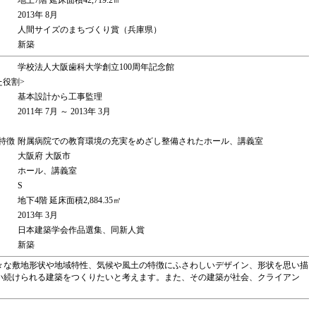
地上7階 延床面積42,719.2㎡
2013年 8月
人間サイズのまちづくり賞（兵庫県）
新築
学校法人大阪歯科大学創立100周年記念館
た役割>
基本設計から工事監理
2011年 7月 ～ 2013年 3月
特徴
附属病院での教育環境の充実をめざし整備されたホール、講義室
大阪府 大阪市
ホール、講義室
S
地下4階 延床面積2,884.35㎡
2013年 3月
日本建築学会作品選集、同新人賞
新築
々な敷地形状や地域特性、気候や風土の特徴にふさわしいデザイン、形状を思い描
い続けられる建築をつくりたいと考えます。また、その建築が社会、クライアン