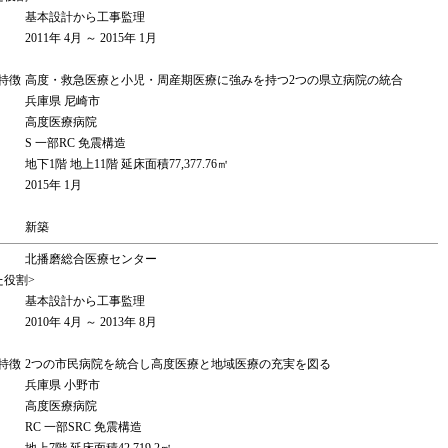
基本設計から工事監理
2011年 4月 ～ 2015年 1月
特徴
高度・救急医療と小児・周産期医療に強みを持つ2つの県立病院の統合
兵庫県 尼崎市
高度医療病院
S 一部RC 免震構造
地下1階 地上11階 延床面積77,377.76㎡
2015年 1月
新築
北播磨総合医療センター
た役割>
基本設計から工事監理
2010年 4月 ～ 2013年 8月
特徴
2つの市民病院を統合し高度医療と地域医療の充実を図る
兵庫県 小野市
高度医療病院
RC 一部SRC 免震構造