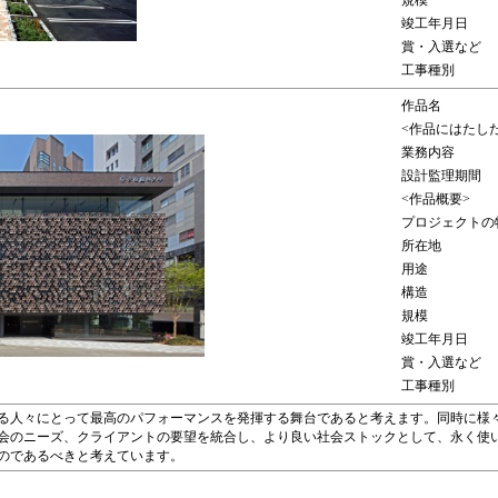
規模
竣工年月日
賞・入選など
工事種別
作品名
<作品にはたし
業務内容
設計監理期間
<作品概要>
プロジェクトの
所在地
用途
構造
規模
竣工年月日
賞・入選など
工事種別
る人々にとって最高のパフォーマンスを発揮する舞台であると考えます。同時に様
会のニーズ、クライアントの要望を統合し、より良い社会ストックとして、永く使
のであるべきと考えています。