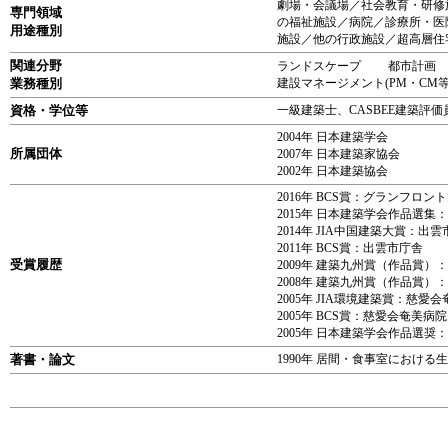
劇場・会議場／社会教育・研修
専門領域
の福祉施設／病院／診療所・医
用途種別
施設／他の行政施設／超高層住
関連分野
ランドスケープ 都市計
業務種別
建設マネージメント(PM・
資格・学位等
一級建築士、CASBEE建築評価
2004年 日本建築学会
所属団体
2007年 日本建築家協会
2002年 日本建築協会
2016年 BCS賞：グランフロン
2015年 日本建築学会作品選集
2014年 JIA中国建築大賞：出
2011年 BCS賞：出雲市庁舎
受賞履歴
2009年 建築九州賞（作品賞
2008年 建築九州賞（作品賞）
2005年 JIA環境建築賞：慈愛
2005年 BCS賞：慈愛会奄美病院
2005年 日本建築学会作品選奨
著書・論文
1990年 居間・食事室におけ