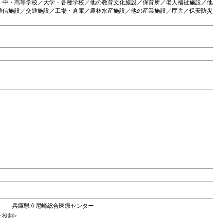
・中・高等学校／大学・各種学校／他の教育文化施設／保育所／老人福祉施設／他
通信施設／交通施設／工場・倉庫／農林水産施設／他の産業施設／庁舎／保安防災
兵庫県立尼崎総合医療センター
た役割>