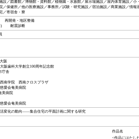
施設／図書館／博物館・資料館／植物園・水族館／展示場施設／屋内体育施設／小
院／保健所／他の医療施設／事務所／試験・研究施設／宿泊施設／商業施設／情報
宅／寄宿舎・寮
画 再開発・地区整備
CM等) 耐震診断
員
ト大阪
：大阪歯科大学創立100周年記念館
雲市庁舎
）：西南学院 西南クロスプラザ
：慈愛会奄美病院
会奄美病院
：慈愛会奄美病院
る生活変化の動向――集合住宅の平面計画に関する研究
作品名
<作品にはたし