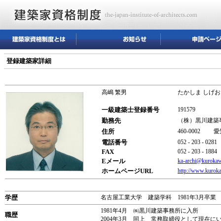
登録建築家詳細
高嶋 繁男
たかしま しげお
一級建築士登録番号
191579
勤務先
（株）黒川建築
住所
460-0002 
電話番号
052 - 203 - 0281
FAX
052 - 203 - 1884
Eメール
ka-archi@kuroka
ホームページURL
http://www.kurok
学歴
名古屋工業大学 建築学科 1981年3月卒
1981年4月 ㈱黒川建築事務所に入所
職歴
2004年3月 同上 常務取締役として現在に