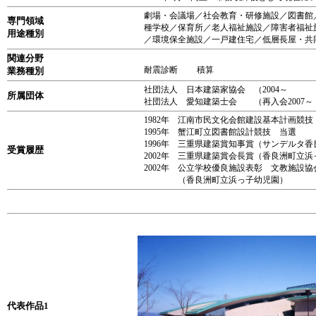
劇場・会議場／社会教育・研修施設／図書館
専門領域
種学校／保育所／老人福祉施設／障害者福祉
用途種別
／環境保全施設／一戸建住宅／低層長屋・共
関連分野
耐震診断 積算
業務種別
社団法人 日本建築家協会 （2004～
所属団体
社団法人 愛知建築士会 （再入会2007
1982年 江南市民文化会館建設基本計画競技
1995年 蟹江町立図書館設計競技 当選
1996年 三重県建築賞知事賞（サンデルタ香
受賞履歴
2002年 三重県建築賞会長賞（香良洲町立
2002年 公立学校優良施設表彰 文教施設協
（香良洲町立浜っ子幼児園）
代表作品1