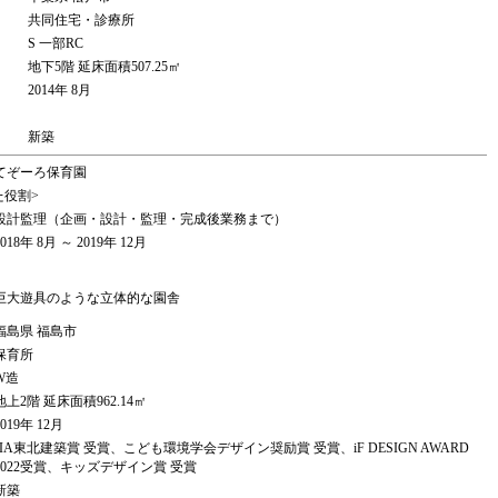
共同住宅・診療所
S 一部RC
地下5階 延床面積507.25㎡
2014年 8月
新築
てぞーろ保育園
た役割>
設計監理（企画・設計・監理・完成後業務まで）
2018年 8月 ～ 2019年 12月
巨大遊具のような立体的な園舎
福島県 福島市
保育所
W造
地上2階 延床面積962.14㎡
2019年 12月
JIA東北建築賞 受賞、こども環境学会デザイン奨励賞 受賞、iF DESIGN AWARD
2022受賞、キッズデザイン賞 受賞
新築