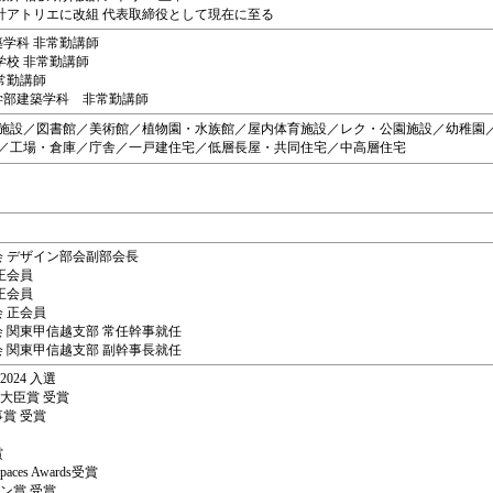
介設計アトリエに改組 代表取締役として現在に至る
築学科 非常勤講師
門学校 非常勤講師
非常勤講師
工学部建築学科 非常勤講師
施設／図書館／美術館／植物園・水族館／屋内体育施設／レク・公園施設／幼稚園
／工場・倉庫／庁舎／一戸建住宅／低層長屋・共同住宅／中高層住宅
画
協会 デザイン部会副部会長
 正会員
 正会員
会 正会員
協会 関東甲信越支部 常任幹事就任
協会 関東甲信越支部 副幹事長就任
024 入選
通大臣賞 受賞
事賞 受賞
賞
 Spaces Awards受賞
イン賞 受賞