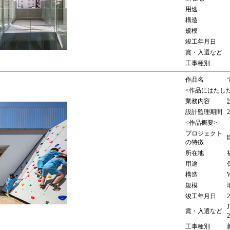
用途
構造
規模
竣工年月日
賞・入選など
工事種別
作品名
<作品にはたし
業務内容
設計監理期間
<作品概要>
プロジェクト
の特徴
所在地
用途
構造
規模
竣工年月日
賞・入選など
工事種別