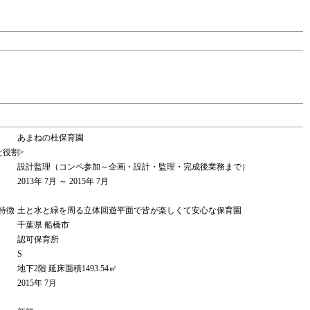
あまねの杜保育園
た役割>
設計監理（コンペ参加～企画・設計・監理・完成後業務まで）
2013年 7月 ～ 2015年 7月
特徴
土と水と緑を周る立体回遊平面で皆が楽しくて安心な保育園
千葉県 船橋市
認可保育所
S
地下2階 延床面積1493.54㎡
2015年 7月