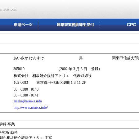
あいさか けんすけ
男
関東甲信越支部
305610
（2002 年 3 月 8 日 登録）
株式会社 相坂研介設計アトリエ 代表取締役
102-0083 東京都 千代田区麹町1-3-11-2F
03 - 6380 - 9140
03 - 6380 - 9141
aisaka@aisaka.info
http://www.aisaka.info/
築学科 卒業
築研究所 勤務
士事務所 相坂研介設計アトリエ 主宰