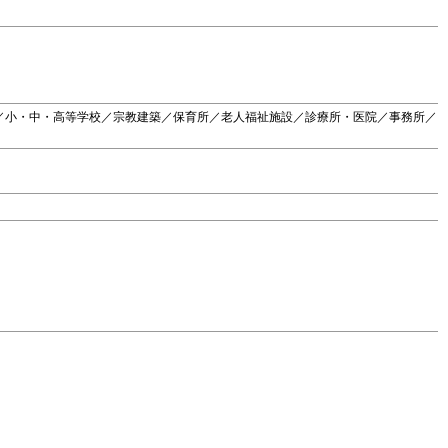
／小・中・高等学校／宗教建築／保育所／老人福祉施設／診療所・医院／事務所／