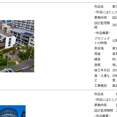
作品名
東
<作品にはたし
業務内容
設
設計監理期
20
間
<作品概要>
プロジェク
公
トの特徴
所在地
東
用途
保
構造
RC
規模
地上
竣工年月日
20
賞・入選な
日
ど
賞
工事種別
新
作品名
<作品にはたし
業務内容
設計監理期間
<作品概要>