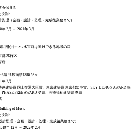
立石保育園
た役割>
計監理（企画・設計・監理・完成後業務まで）
20年 2月 ～ 2021年 3月
園に開かれつつ水害時は避難できる地域の砦
京都 葛飾区
育所
3階 延床面積1380.58㎡
21年 3月
時連建築賞 国土交通大臣賞、東京建築賞 東京都知事賞、SKY DESIGN AWARD 銀
、PHASE FREE AWARD 受賞、医療福祉建築賞 準賞
築
Building of Music
た役割>
設計監理（企画・設計・監理・完成後業務まで）
2019年 12月 ～ 2022年 2月