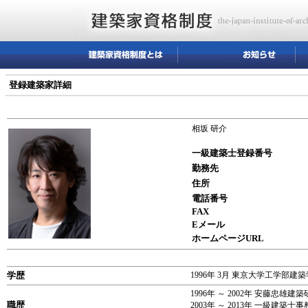
登録建築家詳細
相坂 研介
一級建築士登録番号
勤務先
住所
電話番号
FAX
Eメール
ホームページURL
学歴
1996年 3月 東京大学工学部建
1996年 ～ 2002年 安藤忠雄建
職歴
2003年 ～ 2013年 一級建築