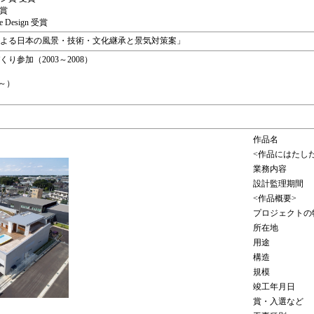
受賞
e Design 受賞
策による日本の風景・技術・文化継承と景気対策案」
り参加（2003～2008）
～）
作品名
<作品にはたし
業務内容
設計監理期間
<作品概要>
プロジェクトの
所在地
用途
構造
規模
竣工年月日
賞・入選など