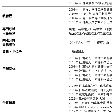
2013年 ～ 株式会社 相坂研
2003年 ～ 東洋大学理工学部建
2003年 ～ 2007年 東京工業専
教職歴
2003年 ～ 青山製図専門学校 
2020年 ～ 法政大学デザイン
専門領域
劇場・会議場／社会教育・研修
用途種別
宿泊施設／商業施設／交通施設
関連分野
ランドスケープ 都市計
業務種別
資格・学位等
一級建築士
2010年 社団法人 日本建築家
2015年 社団法人 日本建築学会
2003年 社団法人 東京建築士会
所属団体
2015年 社団法人 こども環境学
2016年 社団法人 日本建築家
2018年 社団法人 日本建築家
2024年 日本建築学会 作品選集2
2023年 日事連建築賞 国土交
2023年 東京建築賞 東京都知
2022年 JIA優秀建築選 入選
受賞履歴
2019年 これからの建築士賞 受
2017年 UIA Friendly & Inclusive
2017年 こども環境学会 デザ