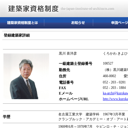
登録建築家詳細
黒川 喜洋彦
くろかわ きよひ
一級建築士登録番号
100527
勤務先
（株）黒川建築
住所
460-0002 
電話番号
052 - 203 - 0281
FAX
052 - 203 - 1884
Eメール
ka-archi@kuroka
ホームページURL
http://www.kurok
名古屋工業大学 建築学科 1967年3月卒業
学歴
クランブルック・アカデミー・オブ・アート建
1969年6月～1970年7月 ケビンロ－チ・