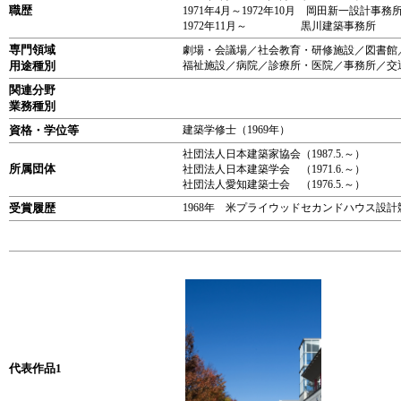
職歴
1971年4月～1972年10月 岡田新一設計事務
1972年11月～ 黒川建築事務所
専門領域
劇場・会議場／社会教育・研修施設／図書館
用途種別
福祉施設／病院／診療所・医院／事務所／交
関連分野
業務種別
資格・学位等
建築学修士（1969年）
社団法人日本建築家協会（1987.5.～）
所属団体
社団法人日本建築学会 （1971.6.～）
社団法人愛知建築士会 （1976.5.～）
受賞履歴
1968年 米プライウッドセカンドハウス設計
代表作品1