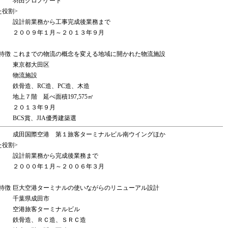
羽田クロノゲート
た役割>
設計前業務から工事完成後業務まで
２００９年１月～２０１３年９月
特徴
これまでの物流の概念を変える地域に開かれた物流施設
東京都大田区
物流施設
鉄骨造、RC造、PC造、木造
地上７階 延べ面積197,575㎡
２０１３年９月
BCS賞、JIA優秀建築選
成田国際空港 第１旅客ターミナルビル南ウイングほか
た役割>
設計前業務から完成後業務まで
２０００年１月～２００６年３月
特徴
巨大空港ターミナルの使いながらのリニューアル設計
千葉県成田市
空港旅客ターミナルビル
鉄骨造、ＲＣ造、ＳＲＣ造