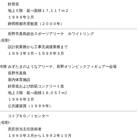
鉄骨造
地上５階 延べ面積１７,１１７ｍ２
１９９９年２月
静岡県都市景観賞（２０００年）
長野市真島総合スポーツアリーナ ホワイトリング
た役割>
設計前業務から工事完成後業務まで
１９９３年３月～１９９６年３月
特徴
みずたまのようなアリーナ、長野オリンピックフィギュアー会場
長野市真島
屋内体育施設
鉄骨造および鉄筋コンクリート造
地上３階 延べ面積１６,０５７ｍ2
１９９６年３月
公共建築賞（１９９９年）
コトブキＤ／Ｉセンター
た役割>
意匠担当主任技術者
１９９０年３月から１９９２年１０月