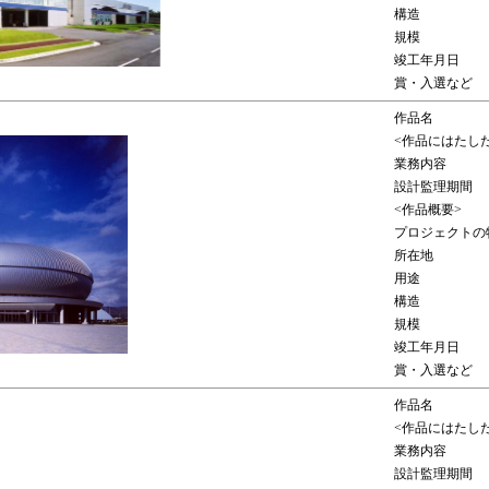
構造
規模
竣工年月日
賞・入選など
作品名
<作品にはたし
業務内容
設計監理期間
<作品概要>
プロジェクトの
所在地
用途
構造
規模
竣工年月日
賞・入選など
作品名
<作品にはたし
業務内容
設計監理期間