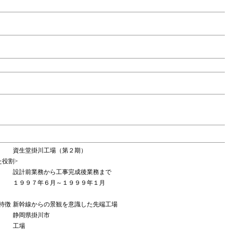
資生堂掛川工場（第２期）
た役割>
設計前業務から工事完成後業務まで
１９９７年６月～１９９９年１月
特徴
新幹線からの景観を意識した先端工場
静岡県掛川市
工場