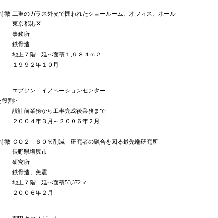
特徴
二重のガラス外皮で囲われたショールーム、オフィス、ホール
東京都港区
事務所
鉄骨造
地上７階 延べ面積１,９８４ｍ２
１９９２年１０月
エプソン イノベーションセンター
た役割>
設計前業務から工事完成後業務まで
２００４年３月～２００６年２月
特徴
ＣＯ２ ６０％削減 研究者の融合を図る最先端研究所
長野県塩尻市
研究所
鉄骨造、免震
地上７階 延べ面積53,372㎡
２００６年２月