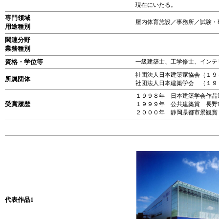
現在にいたる。
専門領域
屋内体育施設／事務所／試験・
用途種別
関連分野
業務種別
資格・学位等
一級建築士、工学修士、インテ
社団法人日本建築家協会（１９
所属団体
社団法人日本建築学会 （１９
１９９８年 日本建築学会作品
受賞履歴
１９９９年 公共建築賞 長野
２０００年 静岡県都市景観賞
代表作品1