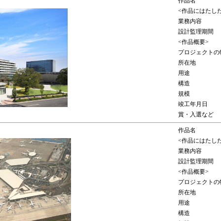
作品名
<作品にはたし
業務内容
設計監理期間
<作品概要>
プロジェクトの
所在地
用途
構造
規模
竣工年月日
賞・入選など
作品名
<作品にはたし
業務内容
設計監理期間
<作品概要>
プロジェクトの
所在地
用途
構造