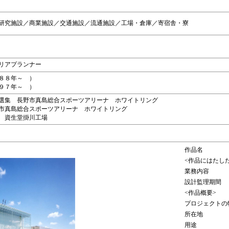
研究施設／商業施設／交通施設／流通施設／工場・倉庫／寄宿舎・寮
リアプランナー
８８年～ ）
９７年～ ）
選集 長野市真島総合スポーツアリーナ ホワイトリング
市真島総合スポーツアリーナ ホワイトリング
 資生堂掛川工場
作品名
<作品にはたし
業務内容
設計監理期間
<作品概要>
プロジェクトの
所在地
用途