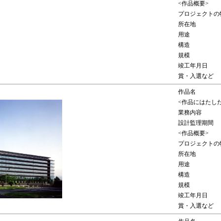
<作品概要>
プロジェクトの
所在地
用途
構造
規模
竣工年月日
賞・入選など
作品名
<作品にはたし
業務内容
設計監理期間
<作品概要>
プロジェクトの
所在地
用途
構造
規模
竣工年月日
賞・入選など