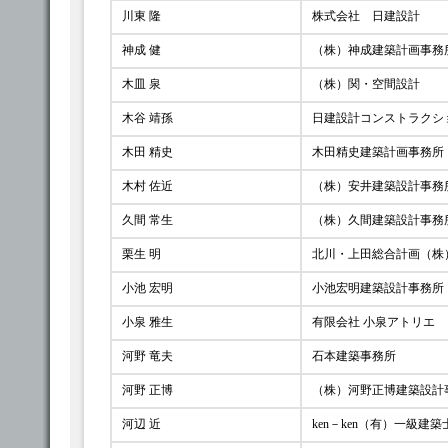
川東 隆
株式会社 日建設計
神成 健
（株）神成建築計画事務
木皿 泉
（株）関・空間設計
木谷 靖孫
日建設計コンストラクシ
木田 精史
木田精史建築計画事務所
木村 佐近
（株）安井建築設計事務
久間 常生
（株）久間建築設計事務
栗生 明
北川・上田総合計画（株
小池 宏明
小池宏明建築設計事務所
小泉 雅生
有限会社 小泉アトリエ
河野 竜夫
石本建築事務所
河野 正博
（株）河野正博建築設計
河辺 近
ken－ken（有）一級建