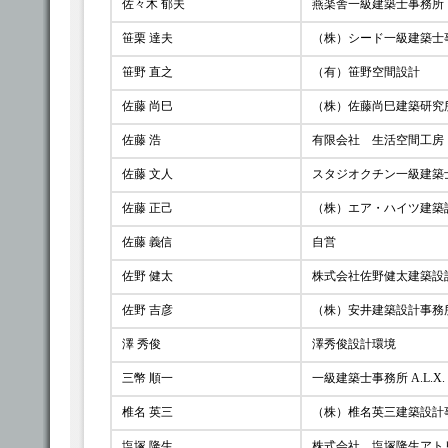
佐々木 郁夫
燕楽舎一級建築士事務所
笹栗 達夫
（株）シード一級建築士
笹野 直之
（有）笹野空間設計
佐藤 尚巳
（株）佐藤尚巳建築研究
佐藤 浩
有限会社 生活空間工房
佐藤 文人
スタジオクチン一級建築
佐藤 正己
（株）エア・ハイツ建築
佐藤 義信
自営
佐野 健太
株式会社佐野健太建築設
佐野 吉彦
（株）安井建築設計事務
澤 秀俊
澤秀俊設計環境
三幣 順一
一級建築士事務所 A.L.X.
椎名 英三
（株）椎名英三建築設計
塩塚 隆生
株式会社 塩塚隆生アト