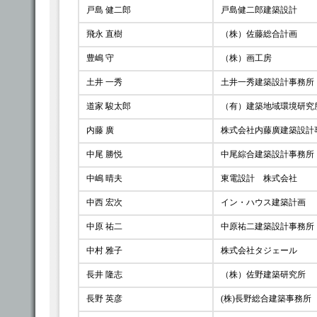
戸島 健二郎
戸島健二郎建築設計
飛永 直樹
（株）佐藤総合計画
豊嶋 守
（株）画工房
土井 一秀
土井一秀建築設計事務所
道家 駿太郎
（有）建築地域環境研究
内藤 廣
株式会社内藤廣建築設計
中尾 勝悦
中尾綜合建築設計事務所
中嶋 晴夫
東電設計 株式会社
中西 宏次
イン・ハウス建築計画
中原 祐二
中原祐二建築設計事務所
中村 雅子
株式会社タジェール
長井 隆志
（株）佐野建築研究所
長野 英彦
(株)長野総合建築事務所