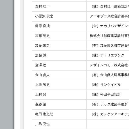
奥村 珪一
（株）奥村珪一建築設計
小原沢 俊之
アーキプラス総合計画事
梶原 良成
（合）ナカリバデザイン
加藤 詞史
株式会社加藤建築設計事
加藤 隆久
（有）加藤隆久都市建築
加藤 誠
（株）アトリエブンク
金澤 達
デザインコモド株式会社
金山 眞人
（有）金山眞人建築事務
上坂 智史
（株）サンケイビル
上村 晋
（株）松田平田設計
龜谷 清
（有）ナック建築事務所
亀田 進之助
（株）カメケンアーキテ
川島 克也