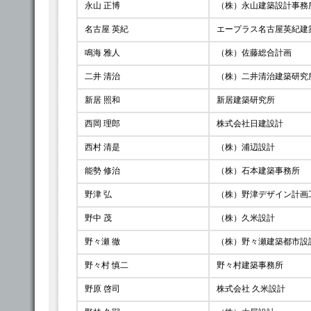
永山 正博
（株）永山建築設計事務
名古屋 英紀
エープラス名古屋英紀建
鳴海 雅人
（株）佐藤総合計画
二井 清治
（株）二井清治建築研究
新居 照和
新居建築研究所
西岡 理郎
株式会社日建設計
西村 清是
（株）浦辺設計
能勢 修治
（株）石本建築事務所
野津 弘
（株）野津デザイン計画
野中 茂
（株）久米設計
野々瀬 徹
（株）野々瀬建築都市設
野々村 慎二
野々村建築事務所
野原 啓司
株式会社 久米設計