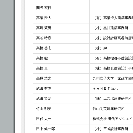
関野 宏行
高階 澄人
（有）高階澄人建築事務
高嶋 繁男
（株）黒川建築事務所
髙谷 時彦
（株）設計計画髙谷時彦
髙橋 岳志
（株）gif
高橋 徹
（有）高橋徹都市建築設
高橋 真
（株）高橋真建築設計事
髙原 浩之
九州女子大学 家政学部
武田 有左
＋ＡＮＥＴ lab．
武田 賢治
（株）エスポ建築研究所
竹山 明英
竹山明英建築研究所
田代 太一
株式会社 田代アソシエ
田中 健一郎
（株）三省設計事務所