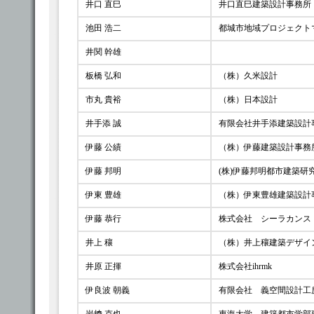
井口 直巳
井口直巳建築設計事務所
池田 浩二
都城市地域プロジェクト
井関 幹雄
板橋 弘和
（株）久米設計
市丸 貴裕
（株）日本設計
井手添 誠
有限会社井手添建築設計
伊藤 公績
（株）伊藤建築設計事務
伊藤 邦明
(株)伊藤邦明都市建築研
伊東 豊雄
（株）伊東豊雄建築設計
伊藤 恭行
株式会社 シーラカンス
井上 穰
（株）井上穰建築デザイ
井原 正揮
株式会社ihrmk
伊良波 朝義
有限会社 義空間設計工