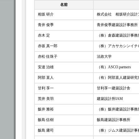
名前
相坂 研介
株式会社 相坂研介設計
青井 俊季
青井俊季建築設計事務所
赤木 定
（株）倉森建築設計事務
赤坂 真一郎
（株）アカサカシンイチ
赤松 佳珠子
法政大学
安達 治雄
（有）ASCO.partners
阿部 直人
（有）阿部直人建築研究
甘利 享一
甘利享一建築設計舎
荒井 美羽
建築設計所IAM
飯井 雅裕
（株）飯井建築設計事務
飯島 信樹
飯島建築設計事務所
飯島 庸司
（株）ジムス建築設計事