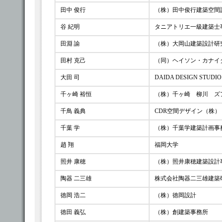
田中 俊行
（株）田中俊行建築空間
谷 紀明
タニアトリエ一級建築士
田淵 諭
（株）大岡山建築設計研
田村 克己
（同）ヘイソン・カナイ
大田 司
DAIDA DESIGN STUDI
千ヶ崎 裕恒
（株）千ヶ崎 柳川 ズ
千鳥 義典
CDR空間デザイン（株）
千葉 学
（株）千葉学建築計画事
趙 翔
福岡大学
照井 康穂
（株）照井康穂建築設計
陶器 二三雄
株式会社陶器二三雄建築
徳岡 浩二
（株）徳岡設計
徳田 義弘
（株）創建築事務所