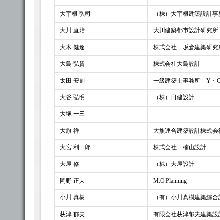
大宇根 弘司
（株）大宇根建築設計事
大川 直治
大川建築都市設計研究所
大木 健逸
株式会社 坂倉建築研究
大島 弘資
株式会社大島設計
太田 安則
一級建築士事務所 Y・
大谷 弘明
（株）日建設計
大塚 一三
大旗 祥
大旗連合建築設計株式会
大宮 利一郎
株式会社 楠山設計
大屋 修
（株）大屋設計
岡野 正人
M.O.Planning
小川 真樹
（有）小川真樹建築綜合
荻津 郁夫
有限会社荻津郁夫建築設