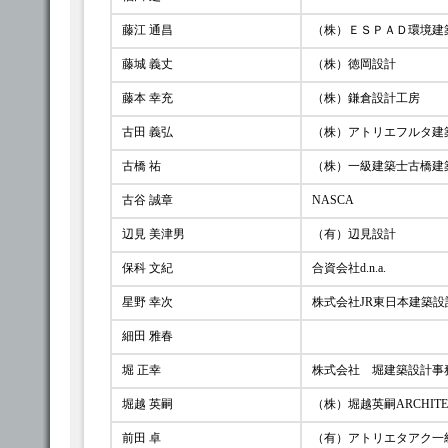
藤江 通昌
（株）ＥＳＰＡＤ環境建
藤城 義丈
（株）徳岡設計
藤本 幸充
（株）鎌倉設計工房
古田 義弘
（株）アトリエフルタ建
古橋 祐
（株）一級建築士古橋建
古谷 誠章
NASCA
辺見 美津男
（有）辺見設計
保科 文紀
合資会社d.n.a.
星野 幸次
株式会社JR東日本建築
細田 雅春
堀 正幸
株式会社 堀建築設計事
堀越 英嗣
（株）堀越英嗣ARCHITE
前田 卓
（有）アトリエタアク一