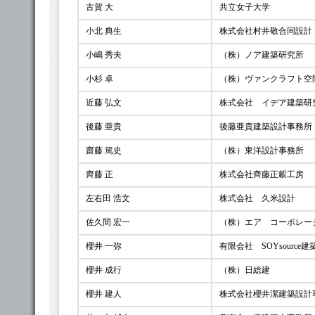
古賀 大
共立女子大学
小北 典生
株式会社村井敬合同設計
小嶋 秀夫
（株）ノア建築研究所
小杉 卓
（株）ヴァンクラフト空
近藤 弘文
株式会社 イデア建築研
後藤 亜貴
後藤亜貴建築設計事務所
齋藤 篤史
（株）東洋設計事務所
齊藤 正
株式会社齊藤正轂工房
左右田 浩文
株式会社 久米設計
佐久間 宏一
（株）エア コーポレー
櫻井 一弥
有限会社 SOYsource
櫻井 成行
（株）日総建
櫻井 建人
株式会社櫻井潔建築設計事