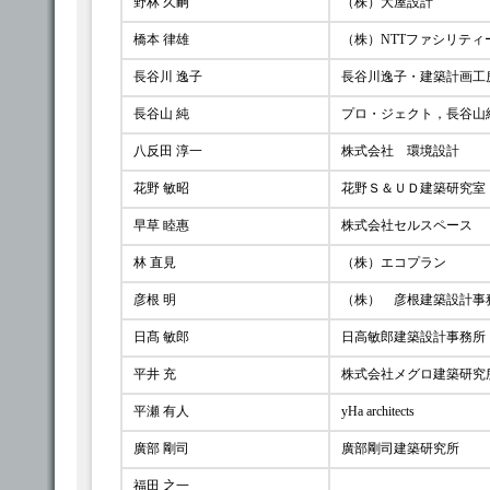
野林 久嗣
（株）大屋設計
橋本 律雄
（株）NTTファシリティ
長谷川 逸子
長谷川逸子・建築計画工
長谷山 純
プロ・ジェクト，長谷山
八反田 淳一
株式会社 環境設計
花野 敏昭
花野Ｓ＆ＵＤ建築研究室
早草 睦惠
株式会社セルスペース
林 直見
（株）エコプラン
彦根 明
（株） 彦根建築設計事
日髙 敏郎
日高敏郎建築設計事務所
平井 充
株式会社メグロ建築研究
平瀬 有人
yHa architects
廣部 剛司
廣部剛司建築研究所
福田 之一