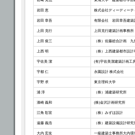
岩﨑 克也
東海大学 建築都市学部
岩田 恵
株式会社ディーディーテ
岩田 章吾
有限会社 岩田章吾建築
上田 克行
上田克行建築計画事務所
上田 俊三
（株）佐藤総合計画 九
上西 明
（株）上西建築都市設計
宇佐美 潔
(有)宇佐美潔建築計画工
宇都 仁
永園設計 株式会社
宇野 求
東京理科大学
浦 淳
（株）浦建築研究所
漆崎 義和
(株)金沢計画研究所
江角 彰宣
（株）みずほ設計
遠藤 義浩
（株）建築設備設計研究
大内 宏友
一級建築士事務所大内環