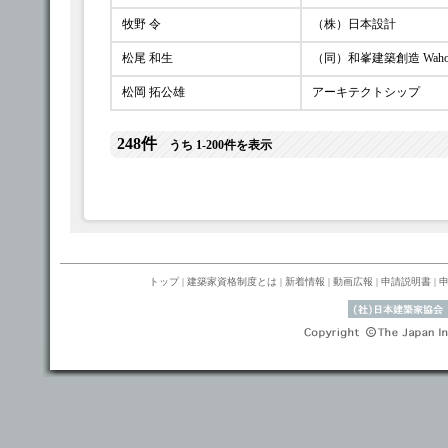
牧野 令
（株）日本設計
松尾 和生
（同）和峯建築創造 Waho Ar
松岡 拓公雄
アーキテクトシップ
248件
うち 1-200件を表示
トップ
|
建築家資格制度とは
|
新着情報
|
動画広報
|
申請説明書
|