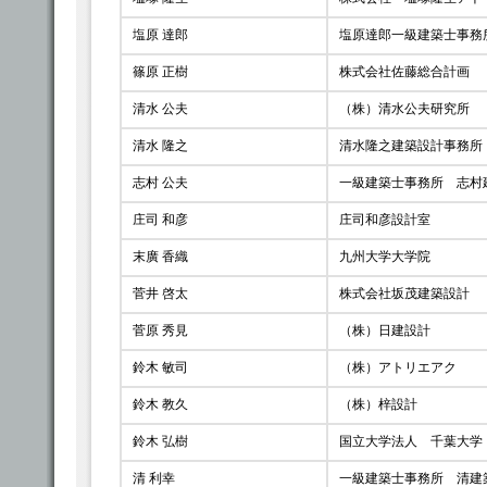
塩原 達郎
塩原達郎一級建築士事務
篠原 正樹
株式会社佐藤総合計画
清水 公夫
（株）清水公夫研究所
清水 隆之
清水隆之建築設計事務所
志村 公夫
一級建築士事務所 志村
庄司 和彦
庄司和彦設計室
末廣 香織
九州大学大学院
菅井 啓太
株式会社坂茂建築設計
菅原 秀見
（株）日建設計
鈴木 敏司
（株）アトリエアク
鈴木 教久
（株）梓設計
鈴木 弘樹
国立大学法人 千葉大学
清 利幸
一級建築士事務所 清建