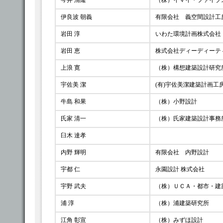
今井 清隆
（株）イマイ・ファイブ
伊良波 朝義
有限会社 義空間設計工
岩田 淳
いわた環境計画株式会社
岩田 恵
株式会社ディーディーテ
上浪 寛
（株）構想建築設計研究
宇佐美 潔
(有)宇佐美潔建築計画工
牛島 和果
（株）小野設計
氏家 清一
（株）氏家建築設計事務
臼木 達孝
内野 輝明
有限会社 内野設計
宇都 仁
永園設計 株式会社
宇野 武夫
（株）ＵＣＡ・都市・建
浦 淳
（株）浦建築研究所
江角 彰宣
（株）みずほ設計