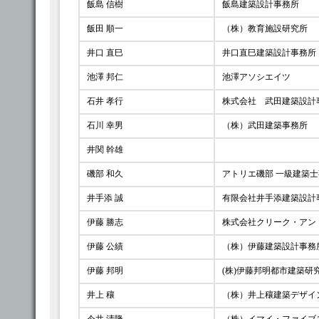
飯島 信樹
飯島建築設計事務所
飯田 順一
（株）教育施設研究所
井口 直巳
井口直巳建築設計事務所
池澤 邦仁
池澤アソシエイツ
石井 孝行
株式会社 武田建築設計
石川 幸男
（株）武田建築事務所
井関 幹雄
磯部 和久
アトリエ磯部 一級建築
井手添 誠
有限会社井手添建築設計
伊藤 勝志
株式会社クリーク・アン
伊藤 公績
（株）伊藤建築設計事務
伊藤 邦明
(株)伊藤邦明都市建築研
井上 穰
（株）井上穰建築デザイ