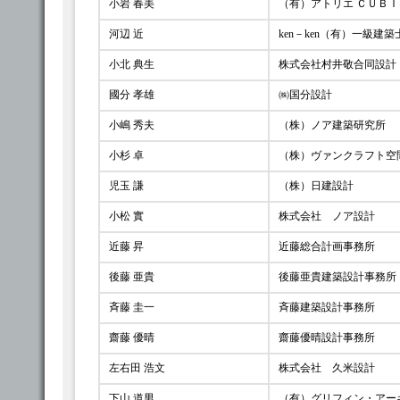
小岩 春美
（有）アトリエ ＣＵＢ
河辺 近
ken－ken（有）一級建
小北 典生
株式会社村井敬合同設計
國分 孝雄
㈱国分設計
小嶋 秀夫
（株）ノア建築研究所
小杉 卓
（株）ヴァンクラフト空
児玉 謙
（株）日建設計
小松 實
株式会社 ノア設計
近藤 昇
近藤総合計画事務所
後藤 亜貴
後藤亜貴建築設計事務所
斉藤 圭一
斉藤建築設計事務所
齋藤 優晴
齋藤優晴設計事務所
左右田 浩文
株式会社 久米設計
下山 道男
（有）グリフィン・アー