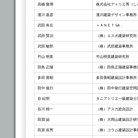
高橋 隆博
株式会社アトリエ秀（し
瀧川 嘉彦
瀧川建築デザイン事務所
武田 有左
＋ＡＮＥＴ lab．
武田 賢治
（株）エスポ建築研究所
武田 敏郎
（株）武田建築事務所
竹山 明英
竹山明英建築研究所
田島 正陽
（株）田島正陽建築事務
多田 善昭
多田善昭建築設計事務所
田中 俊行
（株）田中俊行建築空間
谷 紀明
タニアトリエ一級建築士
谷川 精一
（株）アスカ総合設計
田淵 諭
（株）大岡山建築設計研
田原 辰男
（株）コラム建築設計事