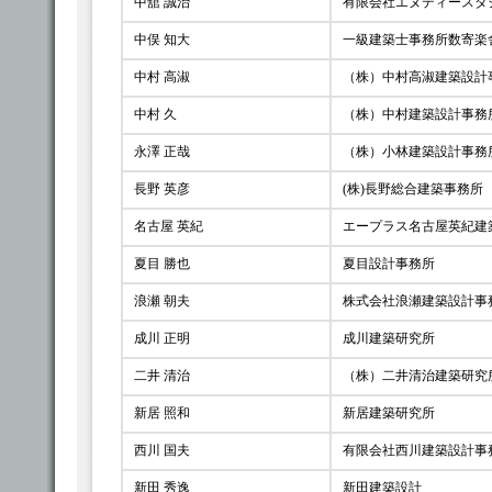
中舘 誠治
有限会社エヌディースタ
中俣 知大
一級建築士事務所数寄楽
中村 高淑
（株）中村高淑建築設計
中村 久
（株）中村建築設計事務
永澤 正哉
（株）小林建築設計事務
長野 英彦
(株)長野総合建築事務所
名古屋 英紀
エープラス名古屋英紀建
夏目 勝也
夏目設計事務所
浪瀬 朝夫
株式会社浪瀬建築設計事
成川 正明
成川建築研究所
二井 清治
（株）二井清治建築研究
新居 照和
新居建築研究所
西川 国夫
有限会社西川建築設計事
新田 秀逸
新田建築設計