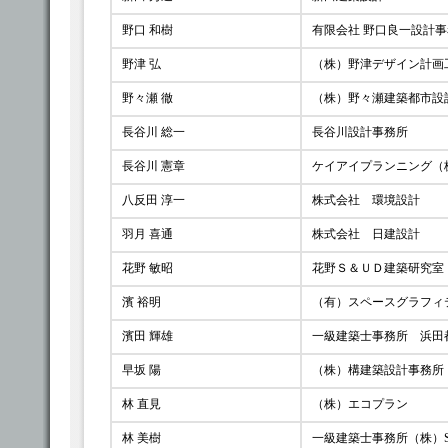
野口 和樹
有限会社 野口良一設計
野津 弘
（株）野津デザイン計画
野々瀬 徹
（株）野々瀬建築都市設
長谷川 総一
長谷川設計事務所
長谷川 憲章
ケイアイプランニング（
八反田 淳一
株式会社 環境設計
羽月 喜通
株式会社 日建設計
花野 敏昭
花野Ｓ＆ＵＤ建築研究室
濱 裕明
（有）スペースグラフィ
濱田 輝雄
一級建築士事務所 浜田
早坂 陽
（株）構建築設計事務所
林 直見
（株）エコプラン
林 美樹
一級建築士事務所（株）Stu