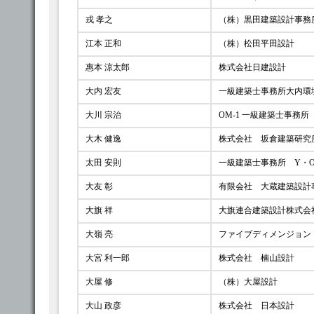
戎 孝之
（株）黒田建築設計事務
江本 正和
（株）松田平田設計
惠本 涼太郎
株式会社日建設計
大内 宏友
一級建築士事務所大内環
大川 宗治
OM-1 一級建築士事務所
大木 健逸
株式会社 坂倉建築研究
太田 安則
一級建築士事務所 Y・
大友 彰
有限会社 大蔵建築設計
大旗 祥
大旗連合建築設計株式会
大嶺 亮
ファイブディメンジョン
大宮 利一郎
株式会社 楠山設計
大屋 修
（株）大屋設計
大山 政彦
株式会社 日本設計