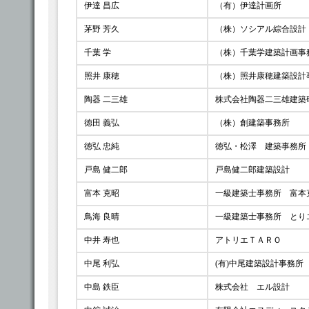
伊達 昌広
（有）伊達計画所
茅野 芳久
（株）ソシアル綜合設計
千葉 学
（株）千葉学建築計画事
照井 康穂
（株）照井康穂建築設計
陶器 二三雄
株式会社陶器二三雄建築
徳田 義弘
（株）創建築事務所
徳弘 忠純
徳弘・松澤 建築事務所
戸島 健二郎
戸島健二郎建築設計
富本 克昭
一級建築士事務所 富本
鳥海 良晴
一級建築士事務所 とり
中井 寿也
アトリエＴＡＲＯ
中尾 利弘
(有)中尾建築設計事務所
中島 鉄臣
株式会社 エル設計