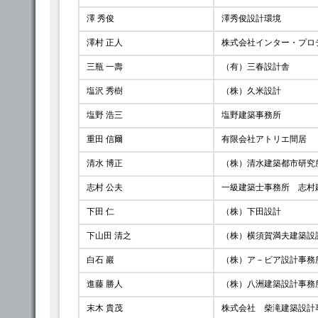
澤 秀俊
澤秀俊設計環境
澤村 正人
株式会社インター・プロ
三瓶 一壽
（有）三春設計舎
塩沢 秀樹
（株）久米設計
塩野 浩三
塩野建築事務所
重田 信爾
有限会社アトリエ間居
清水 博正
（株）清水建築都市研究
志村 公夫
一級建築士事務所 志村
下田 仁
（株）下田設計
下山田 清之
（株）横須賀満夫建築設
白石 巖
（株）ア－ビア設計事務
進藤 勝人
（株）八洲建築設計事務
末木 貴茂
株式会社 柴滝建築設計