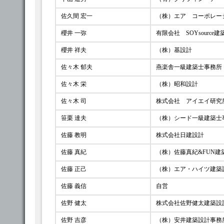
佐久間 宏一
（株）エア コーポレー
櫻井 一弥
有限会社 SOYsource
櫻井 祥夫
（株）基設計
佐々木 郁夫
燕楽舎一級建築士事務所
佐々木 栄
（株）昭和設計
佐々木 司
株式会社 アイエイ研究
笹栗 達夫
（株）シード一級建築士
佐藤 教明
株式会社日建設計
佐藤 真紀
（株）佐藤真紀&FUN
佐藤 正己
（株）エア・ハイツ建築
佐藤 義信
自営
佐野 健太
株式会社佐野健太建築設
佐野 吉彦
（株）安井建築設計事務