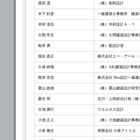
貴田 茂
（株）創和設計
木下 好彦
一級建築士事務所 建築
木村 清且
（株）木村設計Ａ・Ｔ
久間 常生
（株）久間建築設計事務
鯨井 勇
（株）藍設計室
国吉 真正
株式会社エー・アール・
久保 紳哉
（株）AKi建築設計事務
熊本 浩也
株式会社 Hiro設計一級
栗山 政雄
（株）栗山建築設計研究
栗生 明
北川・上田総合計画（株
古池 廣行
ウエルネス設計
小池 正人
（株）小池建築設計事務
小泉 雅生
有限会社 小泉アトリエ