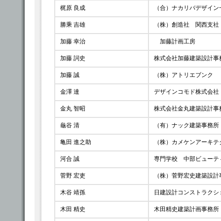
梶原 良成
（合）ナカリバデザイン
勝乘 吉雄
（株）創造社 関西支社
加藤 幸治
加藤計画工房
加藤 詞史
株式会社加藤建築設計事
加藤 誠
（株）アトリエブンク
金澤 達
デザインコモド株式会社
金丸 智昭
株式会社金丸建築設計事
龜谷 清
（有）ナック建築事務所
亀田 進之助
（株）カメケンアーキテ
河合 誠
専門学校 中部ビューテ
菅野 宏吏
（株）菅野宏史建築設計
木谷 靖孫
日建設計コンストラクシ
木田 精史
木田精史建築計画事務所