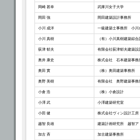
岡崎 甚幸
武庫川女子大学
岡田 強
岡田建築設計事務所
小川 成洋
一級建築士事務所 小川
小川 真樹
（有）小川真樹建築綜合
荻津 郁夫
有限会社荻津郁夫建築設
奥井 康史
株式会社 石本建築事務
奥田 實
（株）奥田建築事務所
奥野 美樹
有限会社 奥野建築事務
小倉 浩
（株）小倉設計
小澤 武
小澤建築研究室
小田 健
株式会社ヴィン設計工房
越智 良雄
建築計画研究所 越智ア
加古 斉
加古建築事務所