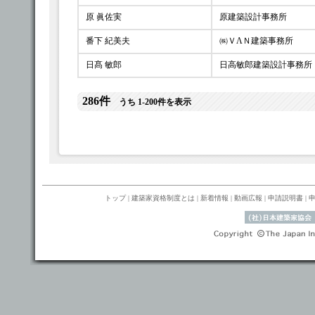
原 眞佐実
原建築設計事務所
番下 紀美夫
㈱ＶΛＮ建築事務所
日髙 敏郎
日高敏郎建築設計事務所
286件
うち 1-200件を表示
トップ
|
建築家資格制度とは
|
新着情報
|
動画広報
|
申請説明書
|