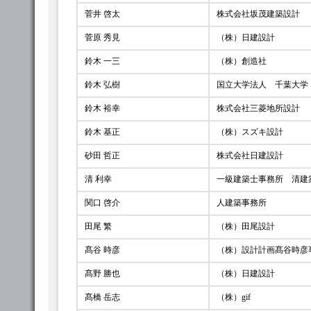
菅井 啓太
株式会社坂茂建築設計
菅原 秀見
（株）日建設計
鈴木 一三
（株）創造社
鈴木 弘樹
国立大学法人 千葉大学
鈴木 裕幸
株式会社三菱地所設計
鈴木 基正
（株）スズキ設計
砂田 哲正
株式会社日建設計
清 利幸
一級建築士事務所 清建
関口 啓介
人建築事務所
田尾 繁
（株）田尾設計
髙谷 時彦
（株）設計計画髙谷時彦
髙野 勝也
（株）日建設計
髙橋 岳志
（株）gif