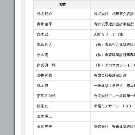
名前
相坂 研介
株式会社 相坂研介設計
青井 俊季
青井俊季建築設計事務所
青木 茂
ARPリサーチ（株）
青島 裕之
（株）青島裕之建築設計
赤木 定
（株）倉森建築設計事務
赤坂 真一郎
（株）アカサカシンイチ
浅井 裕雄
有限会社裕建築計画
鯵坂 徹
一級建築士事務所 鯵坂
安富祖 理絵
合同会社アン一級建築士
新居 仁
新居仁デザイン・HAD
荒木 琢三
安東 秀夫
株式会社 安東建築設計