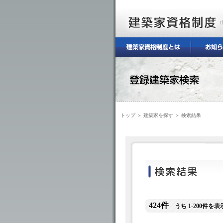
トップ
＞
建築家を探す
＞ 検索結果
424件
うち 1-200件を表