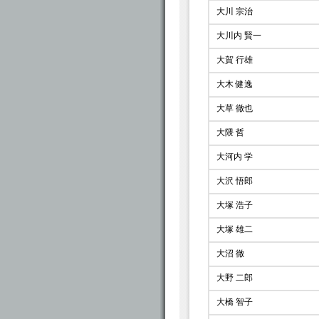
大川 宗治
大川内 賢一
大賀 行雄
大木 健逸
大草 徹也
大隈 哲
大河内 学
大沢 悟郎
大塚 浩子
大塚 雄二
大沼 徹
大野 二郎
大橋 智子