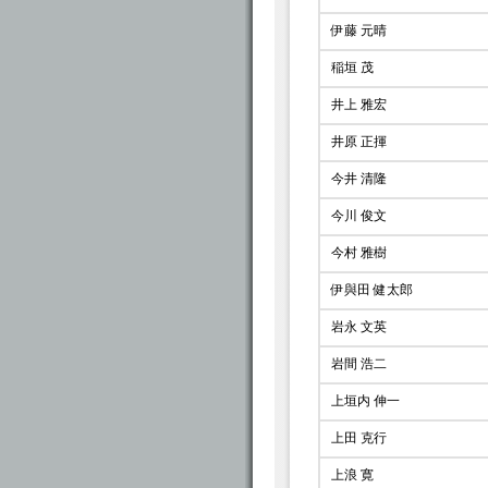
伊藤 元晴
稲垣 茂
井上 雅宏
井原 正揮
今井 清隆
今川 俊文
今村 雅樹
伊與田 健太郎
岩永 文英
岩間 浩二
上垣内 伸一
上田 克行
上浪 寛