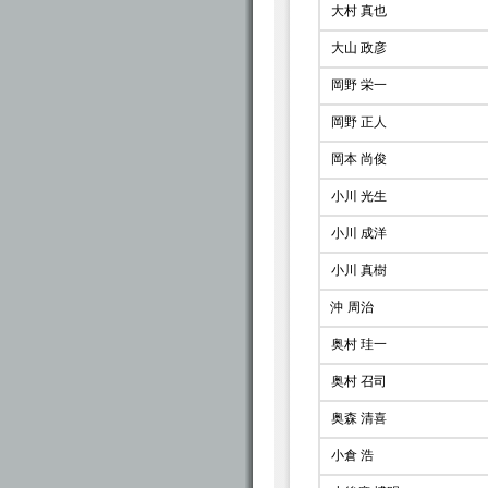
大村 真也
大山 政彦
岡野 栄一
岡野 正人
岡本 尚俊
小川 光生
小川 成洋
小川 真樹
沖 周治
奥村 珪一
奥村 召司
奥森 清喜
小倉 浩