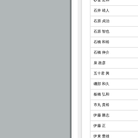
砂金 宏和
石井 靖人
石原 貞治
石原 智也
石橋 和裕
石橋 伸介
泉 政彦
五十君 興
磯部 和久
板橋 弘和
市丸 貴裕
伊藤 勝志
伊藤 正
伊東 豊雄