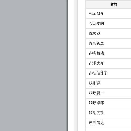
名前
相坂 研介
会田 友朗
青木 茂
青島 裕之
赤崎 格哉
赤澤 大介
赤松 佳珠子
浅井 謙
浅野 賢一
浅野 卓郎
浅見 光政
芦田 智之