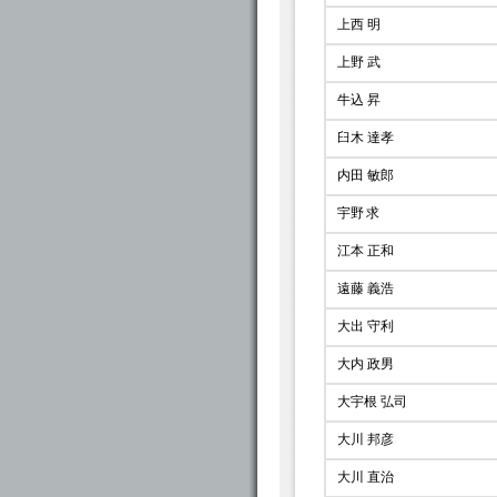
上西 明
上野 武
牛込 昇
臼木 達孝
内田 敏郎
宇野 求
江本 正和
遠藤 義浩
大出 守利
大内 政男
大宇根 弘司
大川 邦彦
大川 直治