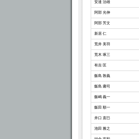
安達 治雄
阿部 光伸
阿部 芳文
新居 仁
荒井 美羽
荒木 琢三
有吉 匡
飯島 敦義
飯島 庸司
飯嶋 義一
飯田 順一
井口 直巳
池田 雅之