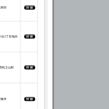
長岡市
の出2丁目地内
郡松之山町
豊橋市