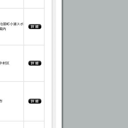
冶屋町小瀬スポ
園内
中村区
市