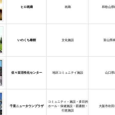
ヒロ画廊
画廊
和歌山県
いのくち椿館
文化施設
富山県
佐々並活性化センター
地区コミュニテイ施設
山口県
コミュニティ－施設・多目的
千里ニュータウンプラザ
ホール・保健施設・図書館・
大阪市吹田
行政施設