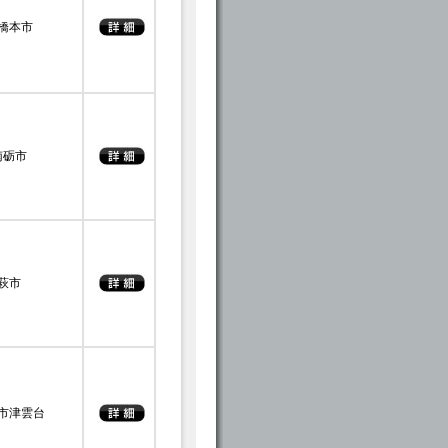
橋本市
南砺市
萩市
市津雲台