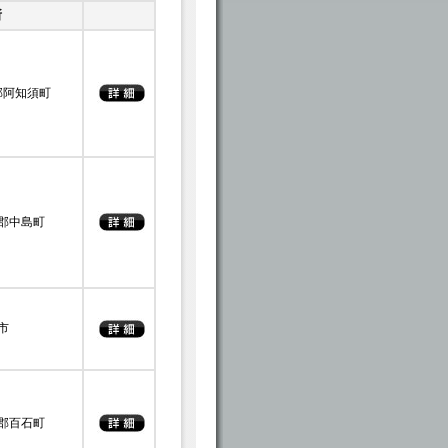
所
郡阿知須町
郡中島町
市
郡百石町