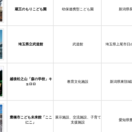
蔵王のもりこども園
幼保連携型こども園
新潟県
埼玉県立武道館
武道館
埼玉県上尾市日
越後松之山「森の学校」キ
教育文化施設
新潟県東頚城
ョロロ
豊橋市こども未来館「ここ
展示施設、交流施設、子育て
愛知県
にこ」
支援施設