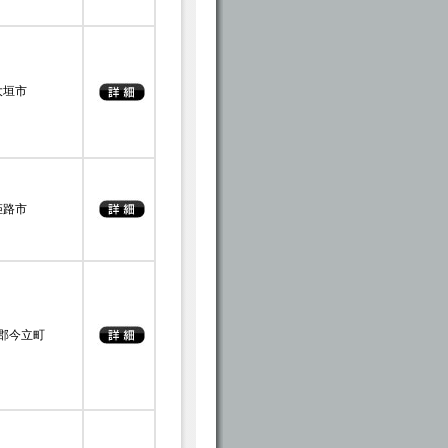
大垣市
姫路市
郡今立町