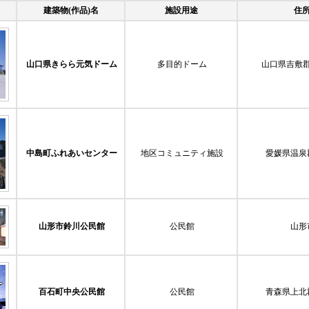
建築物(作品)名
施設用途
住
山口県きらら元気ドーム
多目的ドーム
山口県吉敷
中島町ふれあいセンター
地区コミュニティ施設
愛媛県温泉
山形市鈴川公民館
公民館
山形
百石町中央公民館
公民館
青森県上北