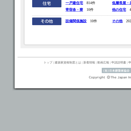
一戸建住宅
814件
低層長屋・
寄宿舎・寮
10件
他の住宅
4
設備関係施設
10件
その他
20
トップ
|
建築家資格制度とは
|
新着情報
|
動画広報
|
申請説明書
|