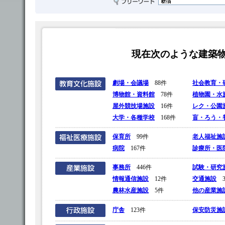
現在次のような建築
劇場・会議場
88件
社会教育・
博物館・資料館
78件
植物園・水
屋外競技場施設
16件
レク・公園
大学・各種学校
168件
盲・ろう・
保育所
99件
老人福祉施
病院
167件
診療所・医
事務所
446件
試験・研究
情報通信施設
12件
交通施設
3
農林水産施設
5件
他の産業施
庁舎
123件
保安防災施