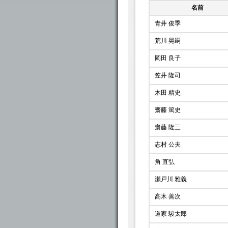
名前
青井 俊季
荒川 晃嗣
岡田 良子
笠井 隆司
木田 精史
齋藤 篤史
齋藤 隆三
志村 公夫
角 直弘
瀬戸川 雅義
高木 善次
道家 駿太郎