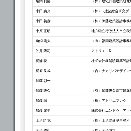
尾関 利勝
（株）地域計画建築研究
小田 惠介
（株）G建築総合研究所
小田 義彦
（株）伊藤建築設計事務
小原 正明
地方独立行政法人市立秋
角銅 剛太
（有）福岡建築設計事務
笠井 隆司
アトリエ K
梶浦 暁
株式会社梶浦暁建築設計
梶原 良成
（合）ナカリバデザイン
加藤 彰一
加藤 隆久
（有）加藤隆久都市建築
加藤 誠
（株）アトリエブンク
加藤 峯男
株式会社エンドウ・アソ
上遠野 克
（株）上遠野建築事務所
金子 修司
（株）金子設計