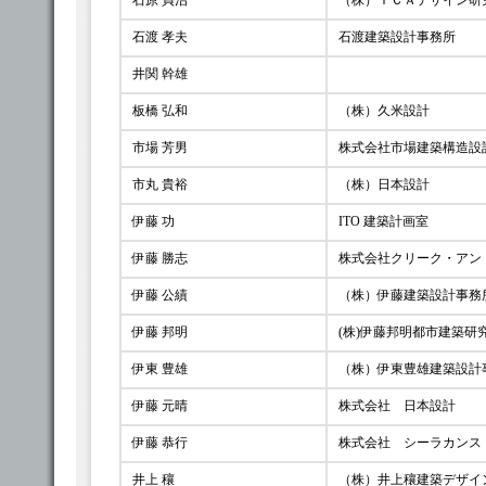
石原 貞治
（株）ＩＣＡデザイン研
石渡 孝夫
石渡建築設計事務所
井関 幹雄
板橋 弘和
（株）久米設計
市場 芳男
株式会社市場建築構造設
市丸 貴裕
（株）日本設計
伊藤 功
ITO 建築計画室
伊藤 勝志
株式会社クリーク・アン
伊藤 公績
（株）伊藤建築設計事務
伊藤 邦明
(株)伊藤邦明都市建築研
伊東 豊雄
（株）伊東豊雄建築設計
伊藤 元晴
株式会社 日本設計
伊藤 恭行
株式会社 シーラカンス
井上 穰
（株）井上穰建築デザイ