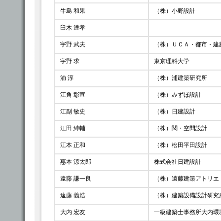
牛島 和果
（株）小野設計
臼木 達孝
宇野 武夫
（株）ＵＣＡ・都市・建
宇野 求
東京理科大学
浦 淳
（株）浦建築研究所
江角 彰宣
（株）みずほ設計
江副 敏史
（株）日建設計
江田 紳輔
（株）関・空間設計
江本 正和
（株）松田平田設計
惠本 涼太郎
株式会社日建設計
遠藤 謙一良
（株）遠藤建築アトリエ
遠藤 義浩
（株）建築設備設計研究
大内 宏友
一級建築士事務所大内環