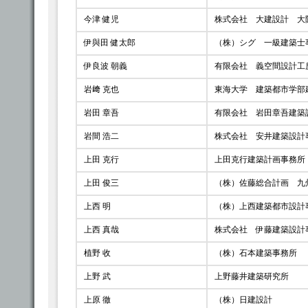
今津 健児
株式会社 大建設計 大
伊與田 健太郎
（株）シグ 一級建築士
伊良波 朝義
有限会社 義空間設計工
岩﨑 克也
東海大学 建築都市学部
岩田 章吾
有限会社 岩田章吾建築
岩間 浩二
株式会社 安井建築設計
上田 克行
上田克行建築計画事務所
上田 俊三
（株）佐藤総合計画 九
上西 明
（株）上西建築都市設計
上西 真哉
株式会社 伊藤建築設計
植野 收
（株）石本建築事務所
上野 武
上野藤井建築研究所
上原 徹
（株）日建設計