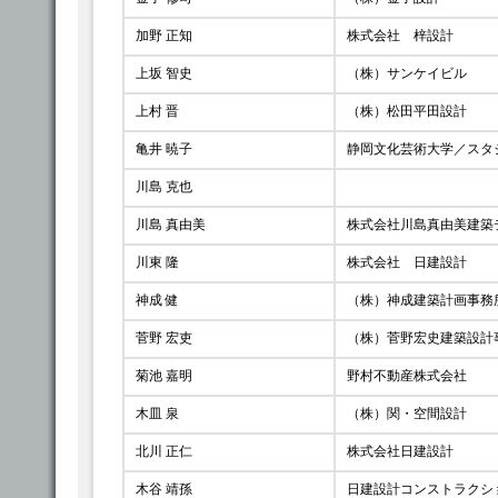
加野 正知
株式会社 梓設計
上坂 智史
（株）サンケイビル
上村 晋
（株）松田平田設計
亀井 暁子
静岡文化芸術大学／スタジ
川島 克也
川島 真由美
株式会社川島真由美建築
川東 隆
株式会社 日建設計
神成 健
（株）神成建築計画事務
菅野 宏吏
（株）菅野宏史建築設計
菊池 嘉明
野村不動産株式会社
木皿 泉
（株）関・空間設計
北川 正仁
株式会社日建設計
木谷 靖孫
日建設計コンストラクシ