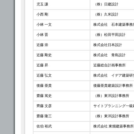
児玉 謙
（株）日建設計
小西 剛
（株）久米設計
小林 一文
株式会社 石本建築事務
小林 晋
（株）松田平田設計
近藤 崇
株式会社日本設計
近藤 剛史
株式会社 青島設計
近藤 昇
近藤総合計画事務所
近藤 弘文
株式会社 イデア建築研
後藤 亜貴
後藤亜貴建築設計事務所
齋藤 篤史
（株）東洋設計事務所
齊藤 文彦
サイトプランニング一級
齋藤 隆三
（株）東洋設計事務所
佐伯 裕武
株式会社 東畑建築事務所