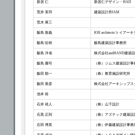
新居 仁
新居仁デザイン・HAD
荒井 美羽
建築設計所IAM
荒木 琢三
飯島 敦義
IOII architects/トイア
飯島 信樹
飯島建築設計事務所
飯島 洋省
株式会社andHAND建築
飯島 庸司
（株）ジムス建築設計事
飯田 順一
（株）教育施設研究所
飯田 善彦
株式会社アーキシップス
池本 裕
石井 靖人
（株）山下設計
石黒 正則
（株）アズテック建築設
石田 博英
（株）伊藤建築設計事務