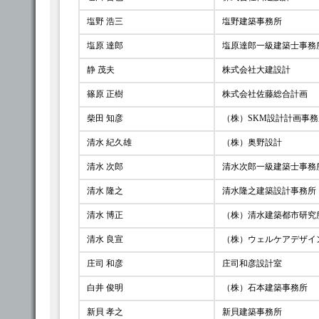
塩野 浩三
塩野建築事務所
塩原 達郎
塩原達郎一級建築士事務
静 茂夫
株式会社大建設計
篠原 正樹
株式会社佐藤総合計画
柴田 知彦
（株）SKM設計計画事
清水 紀久雄
（株）奥野設計
清水 次郎
清水次郎一級建築士事務
清水 隆之
清水隆之建築設計事務所
清水 博正
（株）清水建築都市研究
清水 良宣
（株）ウェルケアデザイ
庄司 和彦
庄司和彦設計室
白井 俊明
（株）石本建築事務所
新貝 孝之
新貝建築事務所