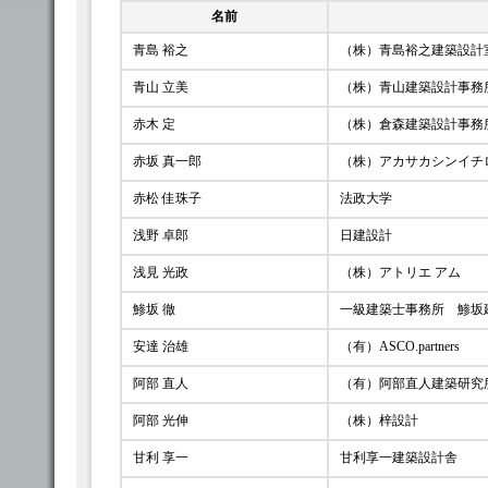
名前
青島 裕之
（株）青島裕之建築設計
青山 立美
（株）青山建築設計事務
赤木 定
（株）倉森建築設計事務
赤坂 真一郎
（株）アカサカシンイチ
赤松 佳珠子
法政大学
浅野 卓郎
日建設計
浅見 光政
（株）アトリエ アム
鯵坂 徹
一級建築士事務所 鯵坂
安達 治雄
（有）ASCO.partners
阿部 直人
（有）阿部直人建築研究
阿部 光伸
（株）梓設計
甘利 享一
甘利享一建築設計舎