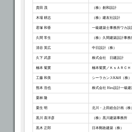
貴田 茂
（株）創和設計
木場 耕志
（株）建友社設計
君塚 和香
一級建築士事務所ワカ設
久間 常生
（株）久間建築設計事務
清谷 英広
中日設計（株）
久下 武彦
株式会社 日建設計
楠本 菊實
楠本菊實／ＫｓＡＲＣＨ
工藤 和美
シーラカンスK&H（株
熊本 浩也
株式会社 Hiro設計一級
栗林 隆
栗生 明
北川・上田総合計画（株
黒川 喜洋彦
（株）黒川建築事務所
黒木 正郎
日本郵政建築（株）