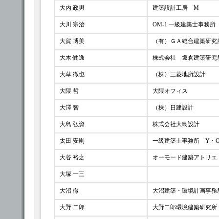
大内 政男
建築設計工房 M
大川 宗治
OM-1 一級建築士事務所
大賀 博美
（有）ＧＡ総合建築研究
大木 健逸
株式会社 坂倉建築研究
大草 徹也
（株）三菱地所設計
大隈 哲
大隈オフィス
大澤 智
（株）日建設計
大島 弘資
株式会社大島設計
太田 安則
一級建築士事務所 Y・
大谷 裕之
オーモード建築アトリエ
大塚 一三
大沼 徹
大沼建築・環境計画事務
大野 二郎
大野二郎環境建築研究所