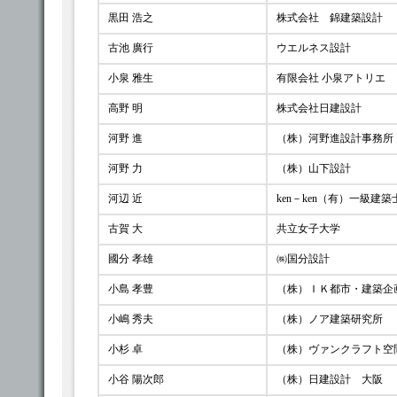
黒田 浩之
株式会社 錦建築設計
古池 廣行
ウエルネス設計
小泉 雅生
有限会社 小泉アトリエ
高野 明
株式会社日建設計
河野 進
（株）河野進設計事務所
河野 力
（株）山下設計
河辺 近
ken－ken（有）一級建
古賀 大
共立女子大学
國分 孝雄
㈱国分設計
小島 孝豊
（株）ＩＫ都市・建築企
小嶋 秀夫
（株）ノア建築研究所
小杉 卓
（株）ヴァンクラフト空
小谷 陽次郎
（株）日建設計 大阪