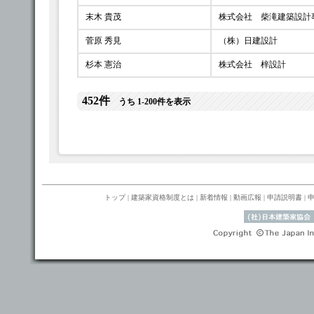
末木 貴茂
株式会社 柴滝建築設計
菅原 秀見
（株）日建設計
杉本 憲治
株式会社 梓設計
452件
うち 1-200件を表示
トップ
|
建築家資格制度とは
|
新着情報
|
動画広報
|
申請説明書
|