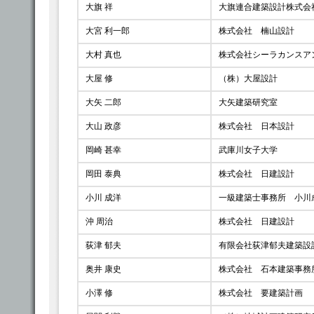
大旗 祥
大旗連合建築設計株式会
大宮 利一郎
株式会社 楠山設計
大村 真也
株式会社シーラカンスア
大屋 修
（株）大屋設計
大矢 二郎
大矢建築研究室
大山 政彦
株式会社 日本設計
岡崎 甚幸
武庫川女子大学
岡田 泰典
株式会社 日建設計
小川 成洋
一級建築士事務所 小川
沖 周治
株式会社 日建設計
荻津 郁夫
有限会社荻津郁夫建築設
奥井 康史
株式会社 石本建築事務
小澤 修
株式会社 要建築計画