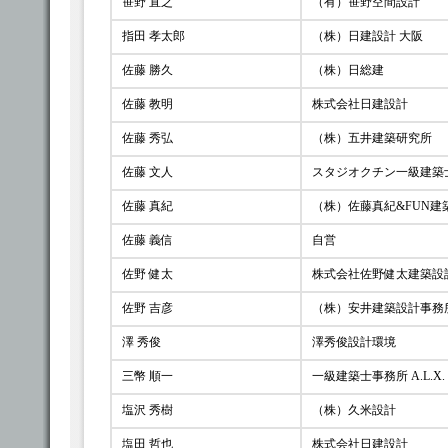
笹野 直之
（有）笹野空間設計
指田 孝太郎
（株）日建設計 大阪
佐藤 勝久
（株）日総建
佐藤 教明
株式会社日建設計
佐藤 秀弘
（株）五井建築研究所
佐藤 文人
スタジオクチン一級建築
佐藤 真紀
（株）佐藤真紀&FUN
佐藤 義信
自営
佐野 健太
株式会社佐野健太建築設
佐野 吉彦
（株）安井建築設計事務
澤 秀俊
澤秀俊設計環境
三幣 順一
一級建築士事務所 A.L.X.
塩沢 秀樹
（株）久米設計
塩田 哲也
株式会社日建設計