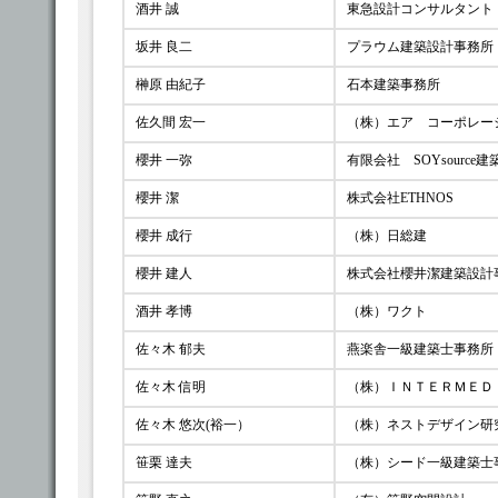
酒井 誠
東急設計コンサルタント
坂井 良二
プラウム建築設計事務所
榊原 由紀子
石本建築事務所
佐久間 宏一
（株）エア コーポレー
櫻井 一弥
有限会社 SOYsource
櫻井 潔
株式会社ETHNOS
櫻井 成行
（株）日総建
櫻井 建人
株式会社櫻井潔建築設計事
酒井 孝博
（株）ワクト
佐々木 郁夫
燕楽舎一級建築士事務所
佐々木 信明
（株）ＩＮＴＥＲＭＥＤ
佐々木 悠次(裕一）
（株）ネストデザイン研
笹栗 達夫
（株）シード一級建築士