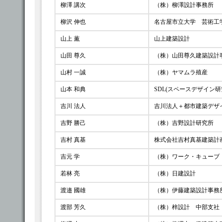
柳澤 講次
（株）柳澤設計事務所
柳沢 伸也
名古屋市立大学 芸術工
山上 薫
山上建築設計
山田 尊久
（株）山田尊久建築設計
山村 一誠
（株）ヤマムラ殖産
山本 和典
SDL(スペースデザイン研
吉川 法人
吉川法人＋都市建築デザ
吉野 勝己
（株）吉野設計研究所
吉村 真基
株式会社吉村真基建築計
吉元 学
（株）ワーク・キューブ
若林 亮
（株）日建設計
渡邉 國雄
（株）伊藤建築設計事務
渡部 芳久
（株）梓設計 中部支社