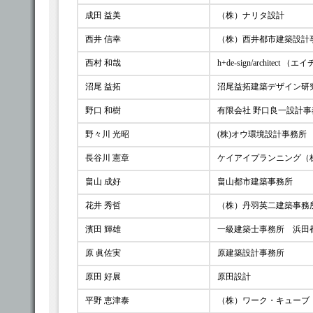
成田 益美
（株）ナリタ設計
西井 信幸
（株）西井都市建築設計
西村 和哉
h+de-sign/archite
沼尾 益拓
沼尾益拓建築デザイン研
野口 和樹
有限会社 野口良一設計
野々川 光昭
(株)オウ環境設計事務所
長谷川 憲章
ケイアイプランニング（
畠山 成好
畠山都市建築事務所
花井 秀哲
（株）丹羽英二建築事務
濱田 輝雄
一級建築士事務所 浜田
原 眞佐実
原建築設計事務所
原田 好展
原田設計
平野 恵津泰
（株）ワーク・キューブ