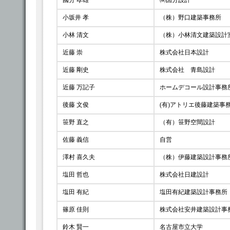
國分 孝雄
㈱国分設計
小坂井 孝
（株）野口建築事務所
小林 清文
（株）小林清文建築設計
近藤 崇
株式会社日本設計
近藤 剛史
株式会社 青島設計
近藤 万記子
ホームデコール設計事務
後藤 文俊
(有)アトリエ後藤建築事
笹野 直之
（有）笹野空間設計
佐藤 義信
自営
澤村 喜久夫
（株）伊藤建築設計事務
塩田 哲也
株式会社日建設計
塩田 有紀
塩田有紀建築設計事務所
篠原 佳則
株式会社安井建築設計事
鈴木 賢一
名古屋市立大学