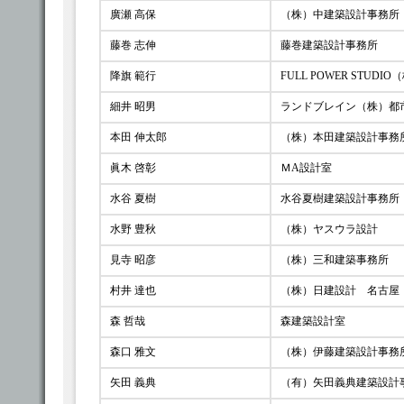
廣瀬 高保
（株）中建築設計事務所
藤巻 志伸
藤巻建築設計事務所
降旗 範行
FULL POWER STUDI
細井 昭男
ランドブレイン（株）都
本田 伸太郎
（株）本田建築設計事務
眞木 啓彰
ＭΑ設計室
水谷 夏樹
水谷夏樹建築設計事務所
水野 豊秋
（株）ヤスウラ設計
見寺 昭彦
（株）三和建築事務所
村井 達也
（株）日建設計 名古屋
森 哲哉
森建築設計室
森口 雅文
（株）伊藤建築設計事務
矢田 義典
（有）矢田義典建築設計