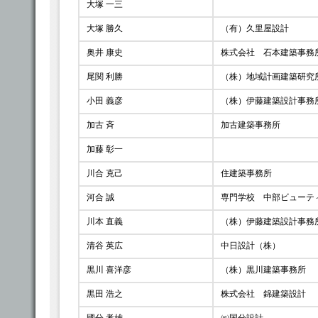
大塚 一三
大塚 勝久
（有）久里屋設計
奥井 康史
株式会社 石本建築事務
尾関 利勝
（株）地域計画建築研究
小田 義彦
（株）伊藤建築設計事務
加古 斉
加古建築事務所
加藤 彰一
川合 克己
住建築事務所
河合 誠
専門学校 中部ビューテ
川本 直義
（株）伊藤建築設計事務
清谷 英広
中日設計（株）
黒川 喜洋彦
（株）黒川建築事務所
黒田 浩之
株式会社 錦建築設計