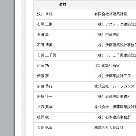
名前
浅井 裕雄
有限会社裕建築計画
石黒 正則
（株）アズテック建築設
石田 壽
（株）中建設計
石田 博英
（株）伊藤建築設計事務
市川 三千男
（株）市川三千男建築設
伊藤 功
ITO 建築計画室
伊藤 享
（株）伊藤享設計工房
伊藤 恭行
株式会社 シーラカンス
岩崎 征一
（株）岩崎設計事務所
上西 真哉
株式会社 伊藤建築設計
植野 收
（株）石本建築事務所
大島 弘資
株式会社大島設計