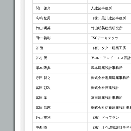
関口 啓介
人建築事務所
高嶋 繁男
（株）黒川建築事務所
竹山 明英
竹山明英建築研究所
田中 義彰
TSCアーキテクツ
谷 進
（有）タクト建築工房
谷村 茂
ア-ル・アンド・エス設
塚本 隆典
塚本建築設計事務所
寺田 智之
株式会社黒川建築事務所
冨田 彰次
株式会社日建設計
冨田 孝
冨田建築設計事務所
冨田 昌志
株式会社伊藤建築設計事
外山 重利
（株）ドゥプラン
中西 曄
（株）オウ環境設計事務