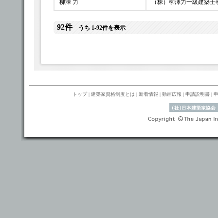
柳澤 力
（株）柳澤力一級建築士
92件
うち 1-92件を表示
トップ
|
建築家資格制度とは
|
新着情報
|
動画広報
|
申請説明書
|