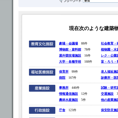
現在次のような建築
劇場・会議場
88件
社会教育・
博物館・資料館
78件
植物園・水
屋外競技場施設
16件
レク・公園
大学・各種学校
168件
盲・ろう・
保育所
99件
老人福祉施
病院
167件
診療所・医
事務所
446件
試験・研究
情報通信施設
12件
交通施設
3
農林水産施設
5件
他の産業施
庁舎
123件
保安防災施