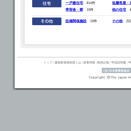
一戸建住宅
814件
低層長屋・
寄宿舎・寮
10件
他の住宅
4
設備関係施設
10件
その他
20
トップ
|
建築家資格制度とは
|
新着情報
|
動画広報
|
申請説明書
|