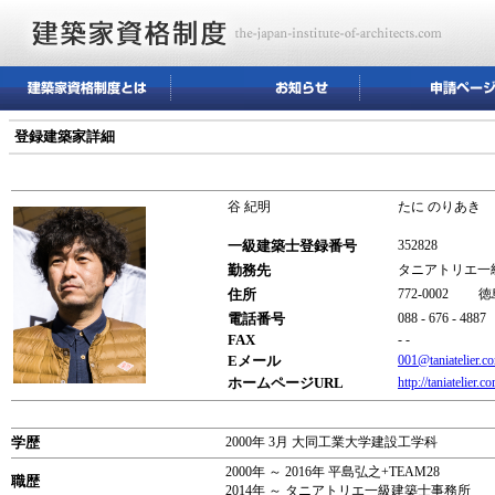
登録建築家詳細
谷 紀明
たに のりあき
一級建築士登録番号
352828
勤務先
タニアトリエ
住所
772-0002
電話番号
088 - 676 - 4887
FAX
- -
Eメール
001@taniatelier.c
ホームページURL
http://taniatelier.c
学歴
2000年 3月 大同工業大学建設工学科
2000年 ～ 2016年 平島弘之+TEAM28
職歴
2014年 ～ タニアトリエ一級建築士事務所