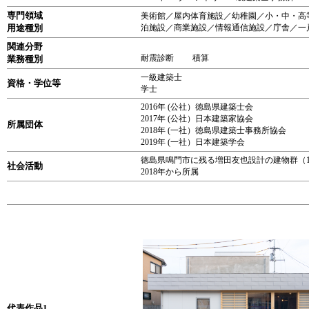
専門領域
美術館／屋内体育施設／幼稚園／小・中・高
用途種別
泊施設／商業施設／情報通信施設／庁舎／一
関連分野
耐震診断 積算
業務種別
一級建築士
資格・学位等
学士
2016年 (公社）徳島県建築士会
2017年 (公社）日本建築家協会
所属団体
2018年 (一社）徳島県建築士事務所協会
2019年 (一社）日本建築学会
徳島県鳴門市に残る増田友也設計の建物群（
社会活動
2018年から所属
代表作品1