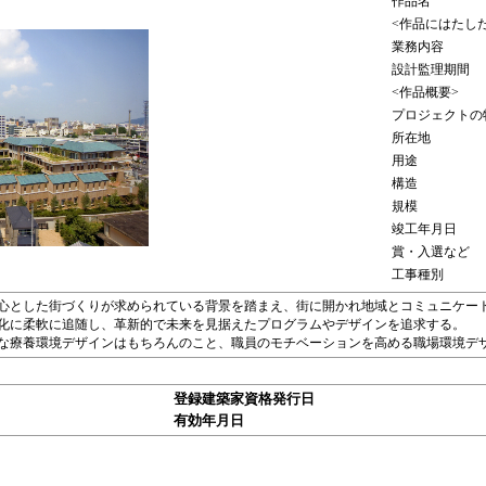
作品名
<作品にはたし
業務内容
設計監理期間
<作品概要>
プロジェクトの
所在地
用途
構造
規模
竣工年月日
賞・入選など
工事種別
心とした街づくりが求められている背景を踏まえ、街に開かれ地域とコミュニケー
化に柔軟に追随し、革新的で未来を見据えたプログラムやデザインを追求する。
な療養環境デザインはもちろんのこと、職員のモチベーションを高める職場環境デ
登録建築家資格発行日
有効年月日