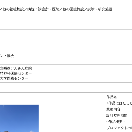
／他の福祉施設／病院／診療所・医院／他の医療施設／試験・研究施設
タント協会
知県立幡多けんみん病院
山県精神科医療センター
米大学医療センター
作品名
<作品にはたし
業務内容
設計監理期間
<作品概要>
プロジェクトの