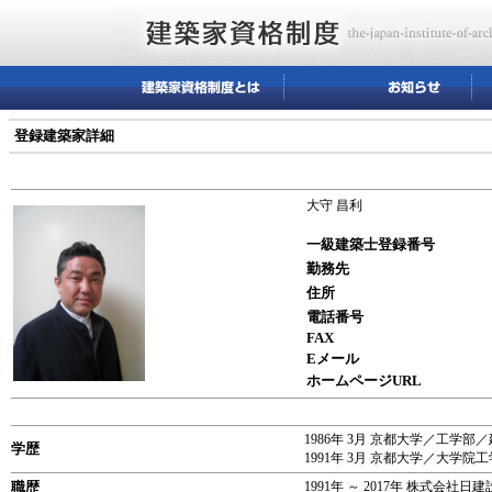
登録建築家詳細
大守 昌利
一級建築士登録番号
勤務先
住所
電話番号
FAX
Eメール
ホームページURL
1986年 3月 京都大学／工学
学歴
1991年 3月 京都大学／大学
職歴
1991年 ～ 2017年 株式会社