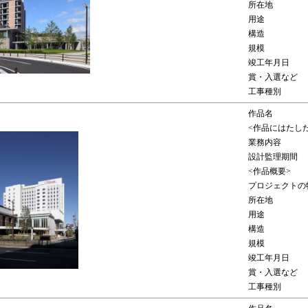
所在地
用途
構造
規模
竣工年月日
賞・入選など
工事種別
作品名
<作品にはたし
業務内容
設計監理期間
<作品概要>
プロジェクトの
所在地
用途
構造
規模
竣工年月日
賞・入選など
工事種別