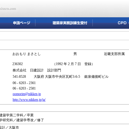
おおもり まさとし
男
近畿支部所属
236302
（1992 年 2 月 7 日 登録）
株式会社 日建設計 設計部門
541-8528 大阪府 大阪市中央区瓦町3-6-5 銀泉備後町ビル
06 - 6203 - 2361
06 - 6203 - 2581
oomorim@nikken.jp
http://www.nikken.jp/ja/
部／建築学第二学科／卒業
院工学研究科／建築学専攻／修了
日建設計／大阪市