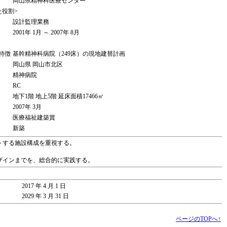
岡山県精神科医療センター
た役割>
設計監理業務
2001年 1月 ～ 2007年 8月
特徴
基幹精神科病院（249床）の現地建替計画
岡山県 岡山市北区
精神病院
RC
地下1階 地上5階 延床面積17466㎡
2007年 3月
医療福祉建築賞
新築
トする施設構成を重視する。
ザインまでを、総合的に実践する。
2017 年 4 月 1 日
2029 年 3 月 31 日
ページのTOPへ↑