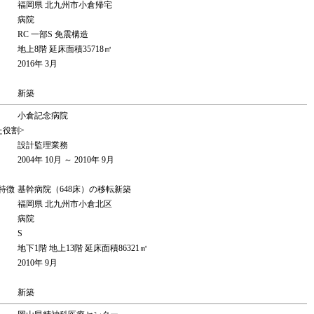
福岡県 北九州市小倉帰宅
病院
RC 一部S 免震構造
地上8階 延床面積35718㎡
2016年 3月
新築
小倉記念病院
た役割>
設計監理業務
2004年 10月 ～ 2010年 9月
特徴
基幹病院（648床）の移転新築
福岡県 北九州市小倉北区
病院
S
地下1階 地上13階 延床面積86321㎡
2010年 9月
新築