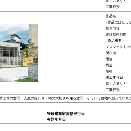
賞・入選など
工事種別
作品名
<作品にはたし
業務内容
設計監理期間
<作品概要>
プロジェクトの
所在地
用途
構造
規模
竣工年月日
賞・入選など
工事種別
学ぶ為の空間、人生の厳しさ・物の大切さを知る空間、そういう建物を創っていき
登録建築家資格発行日
有効年月日