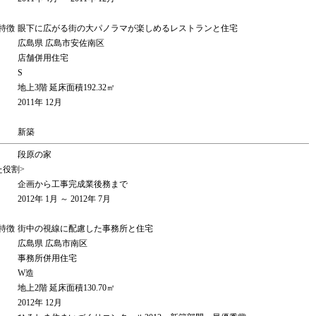
特徴
眼下に広がる街の大パノラマが楽しめるレストランと住宅
広島県 広島市安佐南区
店舗併用住宅
S
地上3階 延床面積192.32㎡
2011年 12月
新築
段原の家
た役割>
企画から工事完成業後務まで
2012年 1月 ～ 2012年 7月
特徴
街中の視線に配慮した事務所と住宅
広島県 広島市南区
事務所併用住宅
W造
地上2階 延床面積130.70㎡
2012年 12月