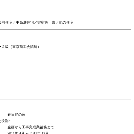
共同住宅／中高層住宅／寄宿舎・寮／他の住宅
ー２級（東京商工会議所）
春日野の家
た役割>
企画から工事完成業後務まで
2011年 4月 ～ 2011年 12月