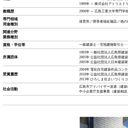
1989年 ～ 株式会社アトリエ
教職歴
2008年 ～ 広島工業大学専門
専門領域
保育所／障害者福祉施設／他の
用途種別
関連分野
業務種別
資格・学位等
一級建築士・宅地建物取引士・
1993年 一般社団法人広島県建
所属団体
2005年 公益社団法人広島県建
2005年 公益社団法人日本建築
2004年 電化住宅建築作品コ
受賞履歴
2010年 公益社団法人広島県
2013年 ひろしま住まいづくり
広島市アドバイザー派遣（建築相
社会活動
中小企業庁支援事業（建築相談）2