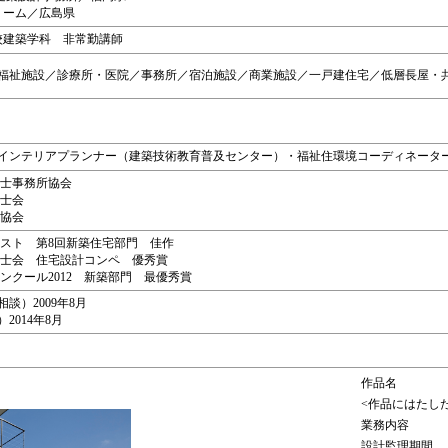
ドリーム／広島県
学校建築学科 非常勤講師
福祉施設／診療所・医院／事務所／宿泊施設／商業施設／一戸建住宅／低層長屋・
インテリアプランナー（建築技術教育普及センター）・福祉住環境コーディネータ
築士事務所協会
築士会
家協会
ンテスト 第8回新築住宅部門 佳作
建築士会 住宅設計コンペ 優秀賞
コンクール2012 新築部門 最優秀賞
談）2009年8月
014年8月
作品名
<作品にはたし
業務内容
設計監理期間