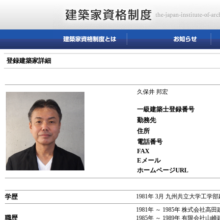
登録建築家詳細
久保井 邦宏
一級建築士登録番号
勤務先
住所
電話番号
FAX
Eメール
ホームページURL
学歴
1981年 3月 九州共立大学工
1981年 ～ 1985年 株式会
職歴
1985年 ～ 1989年 有限会