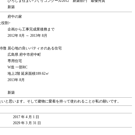
ひろしま住まいづくりコンクール2012 新築部門 最優秀賞
新築
府中の家
た役割>
企画から工事完成業後務まで
2012年 8月 ～ 2013年 8月
特徴
居心地の良いパティオのある住宅
広島県 府中市府中町
専用住宅
W造 一部RC
地上2階 延床面積189.62㎡
2013年 8月
新築
たいと思います。そして建物に愛着を持って使われることが私の願いです。
2017 年 4 月 1 日
2029 年 3 月 31 日