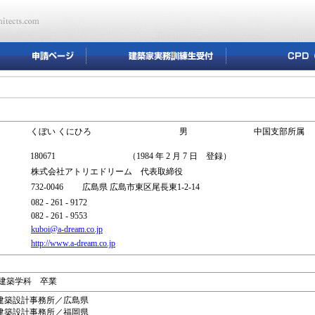
くぼい くにひろ
男
中国支部所属
180671
（1984 年 2 月 7 日 登録）
株式会社アトリエドリーム 代表取締役
732-0046 広島県 広島市東区尾長東1-2-14
082 - 261 - 9172
082 - 261 - 9553
kuboi@a-dream.co.jp
http://www.a-dream.co.jp
学部建築学科 卒業
社高田建築設計事務所／広島県
社山崎建築設計事務所／福岡県