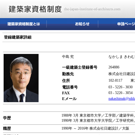
登録建築家詳細
中島 究
なかしま きわむ
一級建築士登録番号
264886
勤務先
株式会社日建設
住所
102-8117 
電話番号
03 - 5226 - 3030
FAX
03 - 5226 - 3054
Eメール
nakashimak@nikk
1988年 3月 東京都市大学／工学部／建築学科
学歴
1990年 3月 東京都市大学大学院／工学研
職歴
1990年 ～ 2016年 株式会社日建設計／大阪