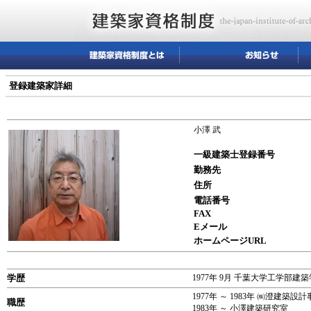
登録建築家詳細
小澤 武
一級建築士登録番号
勤務先
住所
電話番号
FAX
Eメール
ホームページURL
学歴
1977年 9月 千葉大学工学部建
1977年 ～ 1983年 ㈱澄建築設
職歴
1983年 ～ 小澤建築研究室