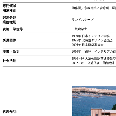
専門領域
幼稚園／宗教建築／診療所・医
用途種別
関連分野
ランドスケープ
業務種別
資格・学位等
一級建築士
1989年 日本インテリア学会
所属団体
1995年 北海道デザイン協議会
2006年 日本建築家協会
著書・論文
2016年 （仮称）インテリア
1996～97 大沼公園駅前通修
社会活動
2002～08 公益信託 函館
代表作品1