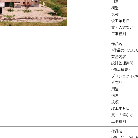
用途
構造
規模
竣工年月日
賞・入選など
工事種別
作品名
<作品にはたし
業務内容
設計監理期間
<作品概要>
プロジェクトの
所在地
用途
構造
規模
竣工年月日
賞・入選など
工事種別
作品名
<作品にはたし