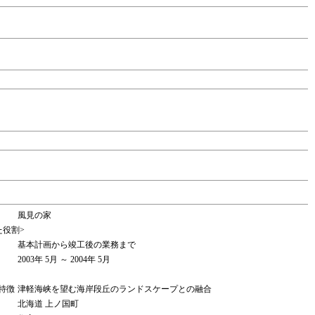
風見の家
た役割>
基本計画から竣工後の業務まで
2003年 5月 ～ 2004年 5月
特徴
津軽海峡を望む海岸段丘のランドスケープとの融合
北海道 上ノ国町