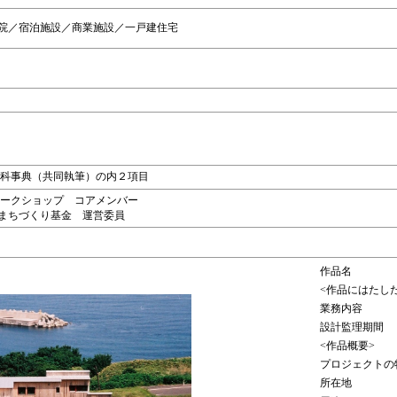
院／宿泊施設／商業施設／一戸建住宅
の百科事典（共同執筆）の内２項目
景ワークショップ コアメンバー
色彩まちづくり基金 運営委員
作品名
<作品にはたし
業務内容
設計監理期間
<作品概要>
プロジェクトの
所在地