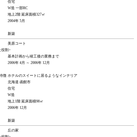
住宅
W造 一部RC
地上2階 延床面積327㎡
2004年 5月
新築
美原コート
た役割>
基本計画から竣工後の業務まで
2006年 4月 ～ 2006年 12月
特徴
ホテルのスイートに居るようなインテリア
北海道 函館市
住宅
W造
地上1階 延床面積98㎡
2006年 12月
新築
丘の家
た役割>