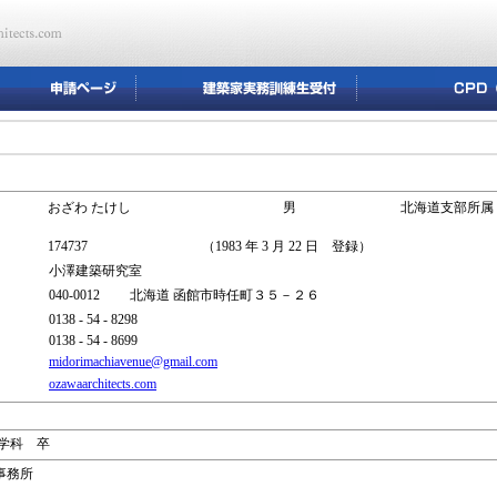
おざわ たけし
男
北海道支部所属
174737
（1983 年 3 月 22 日 登録）
小澤建築研究室
040-0012 北海道 函館市時任町３５－２６
0138 - 54 - 8298
0138 - 54 - 8699
midorimachiavenue@gmail.com
ozawaarchitects.com
築学科 卒
計事務所