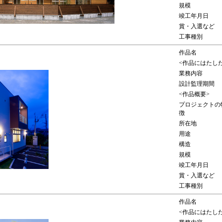
規模
竣工年月日
賞・入選など
工事種別
作品名
<作品にはたし
業務内容
設計監理期間
<作品概要>
プロジェクトの
徴
所在地
用途
構造
規模
竣工年月日
賞・入選など
工事種別
作品名
<作品にはたし