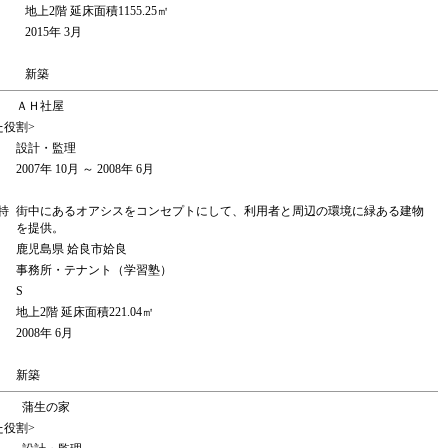
地上2階 延床面積1155.25㎡
2015年 3月
新築
ＡＨ社屋
た役割>
設計・監理
2007年 10月 ～ 2008年 6月
特
街中にあるオアシスをコンセプトにして、利用者と周辺の環境に緑ある建物
を提供。
鹿児島県 姶良市姶良
事務所・テナント（学習塾）
S
地上2階 延床面積221.04㎡
2008年 6月
新築
蒲生の家
た役割>