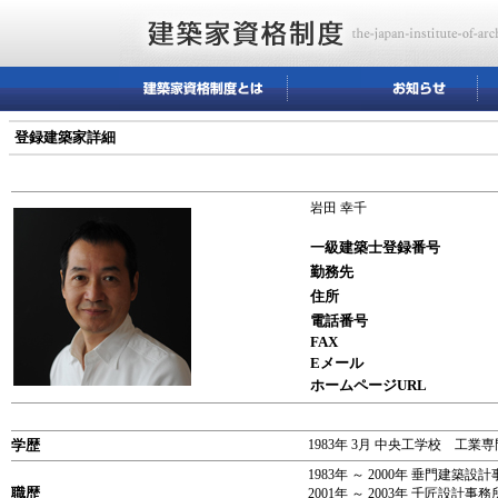
登録建築家詳細
岩田 幸千
一級建築士登録番号
勤務先
住所
電話番号
FAX
Eメール
ホームページURL
学歴
1983年 3月 中央工学校 工
1983年 ～ 2000年 垂門建築設
職歴
2001年 ～ 2003年 千匠設計事務