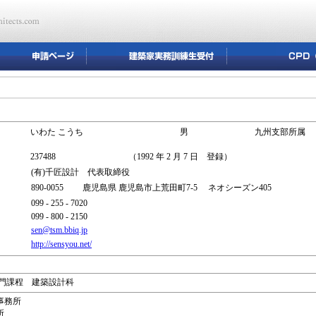
いわた こうち
男
九州支部所属
237488
（1992 年 2 月 7 日 登録）
(有)千匠設計 代表取締役
890-0055 鹿児島県 鹿児島市上荒田町7-5 ネオシーズン405
099 - 255 - 7020
099 - 800 - 2150
sen@tsm.bbiq.jp
http://sensyou.net/
業専門課程 建築設計科
計事務所
所