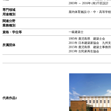
2003年 ～ 2016年 (有)千匠設計
専門領域
屋内体育施設/小・中・高等学校
用途種別
関連分野
業務種別
資格・学位等
一級建築士
1995年 鹿児島県 建築士会
2011年 日本建築家協会 九州
所属団体
2015年 鹿児島県 建築士事務
2013年 古民家再生協会
代表作品1