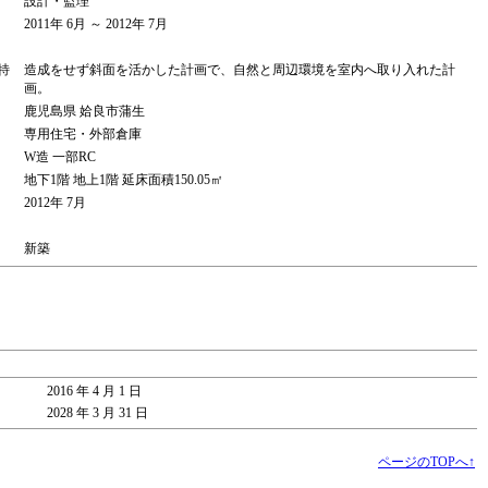
設計・監理
2011年 6月 ～ 2012年 7月
特
造成をせず斜面を活かした計画で、自然と周辺環境を室内へ取り入れた計
画。
鹿児島県 姶良市蒲生
専用住宅・外部倉庫
W造 一部RC
地下1階 地上1階 延床面積150.05㎡
2012年 7月
新築
2016 年 4 月 1 日
2028 年 3 月 31 日
ページのTOPへ↑