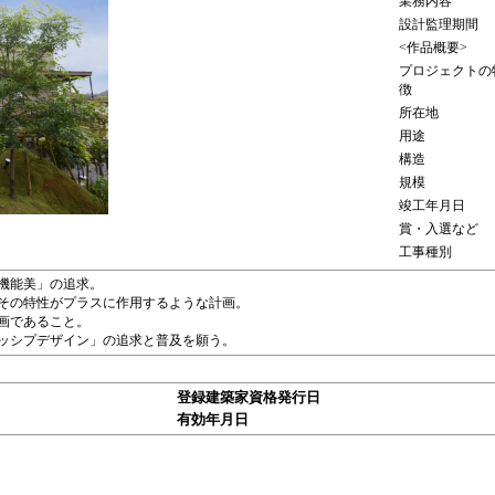
業務内容
設計監理期間
<作品概要>
プロジェクトの
徴
所在地
用途
構造
規模
竣工年月日
賞・入選など
工事種別
機能美」の追求。
その特性がプラスに作用するような計画。
画であること。
ッシプデザイン」の追求と普及を願う。
登録建築家資格発行日
有効年月日