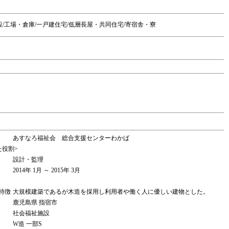
設/工場・倉庫/一戸建住宅/低層長屋・共同住宅/寄宿舎・寮
あすなろ福祉会 総合支援センターわかば
た役割>
設計・監理
2014年 1月 ～ 2015年 3月
特徴
大規模建築であるが木造を採用し利用者や働く人に優しい建物とした。
鹿児島県 指宿市
社会福祉施設
W造 一部S