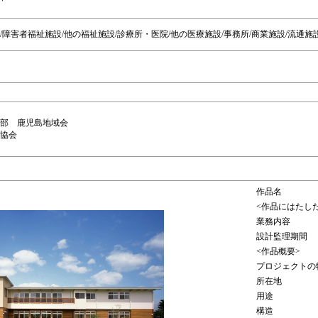
/障害者福祉施設/他の福祉施設/診療所・医院/他の医療施設/事務所/商業施設/流通施
支部 鹿児島地域会
所協会
作品名
<作品にはたし
業務内容
設計監理期間
<作品概要>
プロジェクトの
所在地
用途
構造