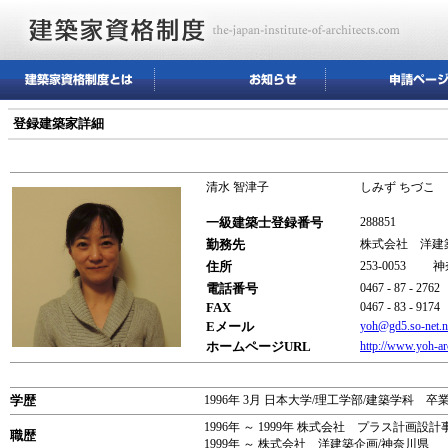
登録建築家詳細
清水 智津子
しみず ちづこ
一級建築士登録番号
288851
勤務先
株式会社 洋建
住所
253-0053 
電話番号
0467 - 87 - 2762
FAX
0467 - 83 - 9174
Eメール
yoh@gd5.so-net.n
ホームページURL
http://www.yoh-arc
学歴
1996年 3月 日本大学/理工学部/建築学科 卒
1996年 ～ 1999年 株式会社 プラス計画設
職歴
1999年 ～ 株式会社 洋建築企画/神奈川県