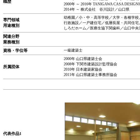
職歴
2000年 ～ 2016年 TANIGAWA CASA DESI
2014年 ～ 株式会社 谷川設計／山口県
幼稚園／小・中・高等学校／大学・各種学校
専門領域
行政施設／一戸建住宅／低層長屋・共同住宅
用途種別
しろだホーム／医療生協下関歯科／山口中央
関連分野
業務種別
資格・学位等
一級建築士
2000年 山口県建築士会
2008年 下関市建築設計監理協会
所属団体
2010年 日本建築家協会
2011年 山口県建築士事務所協会
代表作品1