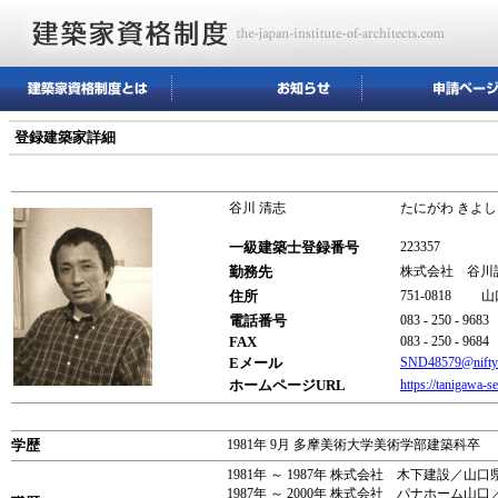
登録建築家詳細
谷川 清志
たにがわ きよし
一級建築士登録番号
223357
勤務先
株式会社 谷川
住所
751-0818 
電話番号
083 - 250 - 9683
FAX
083 - 250 - 9684
Eメール
SND48579@nifty
ホームページURL
https://tanigawa-s
学歴
1981年 9月 多摩美術大学美術学部建築科卒
1981年 ～ 1987年 株式会社 木下建設／山口
1987年 ～ 2000年 株式会社 パナホーム山