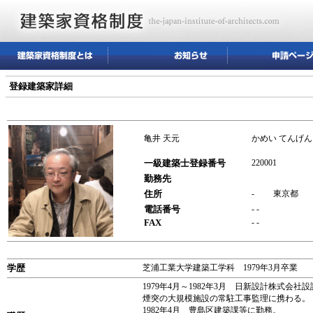
登録建築家詳細
亀井 天元
かめい てんげん
一級建築士登録番号
220001
勤務先
住所
- 東京都
電話番号
- -
FAX
- -
学歴
芝浦工業大学建築工学科 1979年3月卒業
1979年4月～1982年3月 日新設計株
煙突の大規模施設の常駐工事監理に携わる。
1982年4月 豊島区建築課等に勤務。