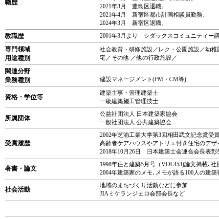
職歴
2021年3月 豊島区退職。
2021年4月 新宿区都市計画相談員勤務。
2024年3月 新宿区退職。
教職歴
2001年3月より シダックスコミュニティー
専門領域
社会教育・研修施設／レク・公園施設／幼稚
用途種別
宅／その他 ／他の行政施設／
関連分野
建設マネージメント(PM・CM等)
業務種別
建築主事・管理建築士
資格・学位等
一級建築施工管理技士
公益社団法人 日本建築家協会
所属団体
一般社団法人 公共建築協会
2002年芝浦工業大学第3回相田武文記念賞受
受賞履歴
高齢者ケアハウスやアトリエ付き住宅のデザ
2018年10月26日 日本建築士会連合会長表
1998年住と建築5月号（VOL453)論文
著書・論文
2004年建築家のメモ､メモが語る100人の
地域のまちづくり活動などに参加
社会活動
JIAミケランジェロ会部会長など