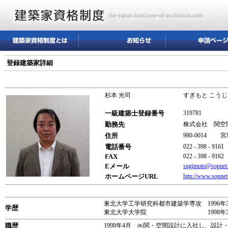
登録建築家詳細
杉本 光司
すぎもと こうじ
一級建築士登録番号
319781
勤務先
株式会社 関空
住所
980-0014
電話番号
022 - 398 - 9161
FAX
022 - 398 - 9162
Eメール
sugimoto@sopnet.
ホームページURL
http://www.sopnet
東北大学工学研究科都市建築学専攻 1996年
学歴
東北大学大学院 1998年3
職歴
1998年4月 ㈱関・空間設計に入社し、設