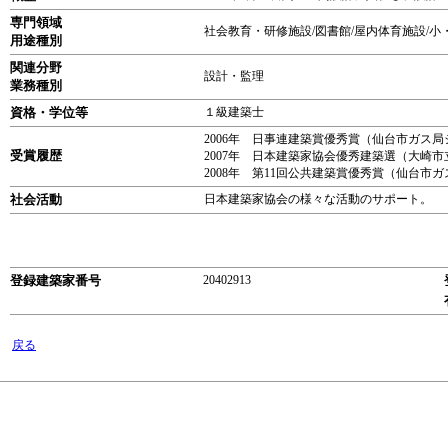
専門領域
社会教育・研修施設/図書館/屋内体育施設/小・
用途種別
関連分野
設計・監理
業務種別
資格・学位等
１級建築士
2006年 日事連建築賞優秀賞（仙台市ガス局シ
受賞履歴
2007年 日本建築家協会優秀建築選（大崎
2008年 第11回公共建築賞優秀賞（仙台市ガ
社会活動
日本建築家協会の様々な活動のサポート。
登録建築家番号
20402913
戻る