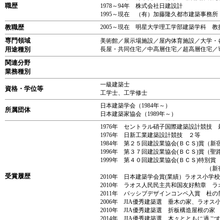
職歴
1978～94年 株式会社日建設計
1995～現在 （有）加藤隆久都市建築事務所
教職歴
2005～現在 明星大学理工学部建築学科 教
専門領域
美術館／展示場施設／屋内体育施設／大学・
用途種別
長屋・共同住宅／中高層住宅／超高層住宅／
関連分野
業務種別
一級建築士
資格・学位等
工学士、工学修士
日本建築学会（1984年～）
所属団体
日本建築家協会（1989年～）
1976年 セントラル硝子国際建築設計競技 
1976年 日新工業建築設計競技 ２等
1984年 第２５回建設業協会(ＢＣＳ)賞（
1996年 第３７回建設業協会(ＢＣＳ)賞（
1999年 第４０回建設業協会(ＢＣＳ)特別賞
（新宿南口ＪＲ・小
受賞履歴
2010年 日本建築学会賞(業績）ラオス小学
2010年 ラオス人民民主共和国友好勲章 
2011年 パッシブデザインコンペ入賞 杜の
2006年 JIA優秀建築選 垂木の家、ラオス
2010年 JIA優秀建築選 折板構造屋根の家
2014年 JIA優秀建築選 木々とともに過ご