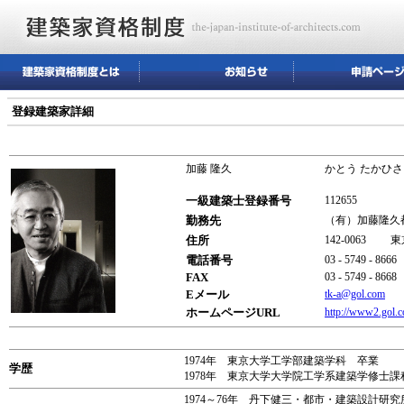
登録建築家詳細
加藤 隆久
かとう たかひさ
一級建築士登録番号
112655
勤務先
（有）加藤隆久
住所
142-0063 
電話番号
03 - 5749 - 8666
FAX
03 - 5749 - 8668
Eメール
tk-a@gol.com
ホームページURL
http://www2.gol.c
1974年 東京大学工学部建築学科 卒業
学歴
1978年 東京大学大学院工学系建築学修士課
1974～76年 丹下健三・都市・建築設計研究