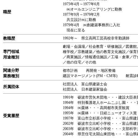
1975年4月～1977年6月
㈱オールエンジニアリングに勤務
職歴
1977年9月～1979年2月
共立設計㈱に勤務
1979年4月 ㈱創建築事務所に入社
現在に至る
教職歴
1992年～ 県立高岡工芸高校非常勤講師
劇場・会議場／社会教育・研修施設／図書館
専門領域
種学校／宗教建築／他の教育文化施設／保育
用途種別
／商業施設／情報通信施設／工場・倉庫／庁
／他の住宅／その他
関連分野
都市計画 再開発・地区整備
業務種別
建設マネージメント(PM・CM等) 耐
社団法人 富山県建築士会
所属団体
社団法人 日本建築家協会
1991年 砺波市営矢木団地・・・建設大臣
1994年 特別養護老人ホームこぶし園・・
1994年 ㈱栗林・・・高岡都市美景観賞
1995年 ㈱栗林・・・日経ニューオフィス賞
受賞履歴
1997年 富山市立杉原小学校・・・富山県
2002年 砺波市立出町小学校・・・富山県建
2003年 砺波市立出町小学校・・・文部科
2004年 県営住宅太閤山東団地・・・富山