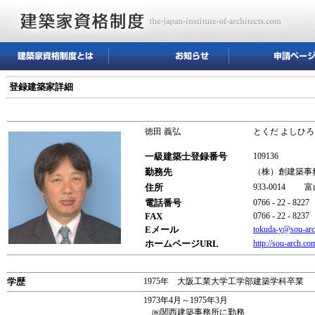
登録建築家詳細
徳田 義弘
とくだ よしひろ
一級建築士登録番号
109136
勤務先
（株）創建築
住所
933-0014 
電話番号
0766 - 22 - 8227
FAX
0766 - 22 - 8237
Eメール
tokuda-y@sou-ar
ホームページURL
http://sou-arch.co
学歴
1975年 大阪工業大学工学部建築学科卒業
1973年4月～1975年3月
㈱関西建築事務所に勤務