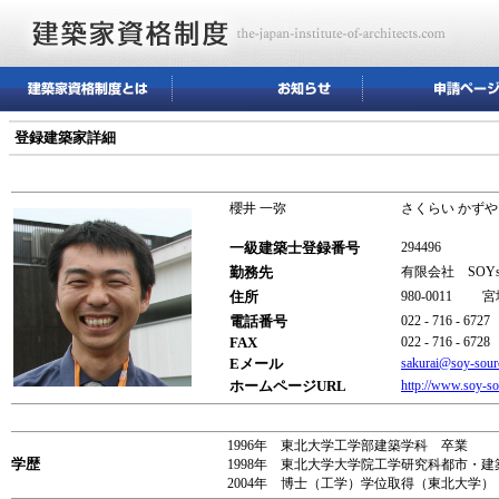
登録建築家詳細
櫻井 一弥
さくらい かずや
一級建築士登録番号
294496
勤務先
有限会社 SOY
住所
980-0011
電話番号
022 - 716 - 6727
FAX
022 - 716 - 6728
Eメール
sakurai@soy-sour
ホームページURL
http://www.soy-so
1996年 東北大学工学部建築学科 卒業
学歴
1998年 東北大学大学院工学研究科都市・
2004年 博士（工学）学位取得（東北大学）