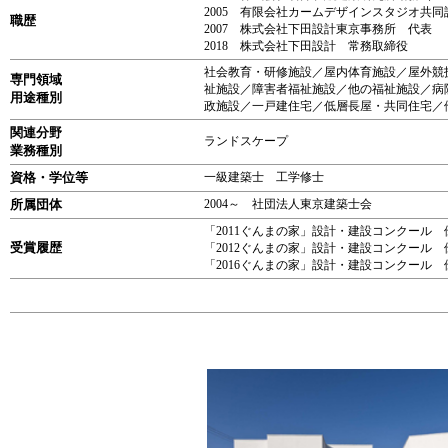
2005 有限会社カームデザインスタジオ共同
職歴
2007 株式会社下田設計東京事務所 代表
2018 株式会社下田設計 常務取締役
社会教育・研修施設／屋内体育施設／屋外競
専門領域
祉施設／障害者福祉施設／他の福祉施設／病
用途種別
政施設／一戸建住宅／低層長屋・共同住宅／
関連分野
ランドスケープ
業務種別
資格・学位等
一級建築士 工学修士
所属団体
2004～ 社団法人東京建築士会
「2011ぐんまの家」設計・建設コンクール
受賞履歴
「2012ぐんまの家」設計・建設コンクール
「2016ぐんまの家」設計・建設コンクール