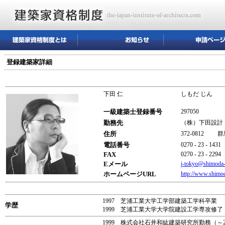
登録建築家詳細
下田 仁
しもだ じん
一級建築士登録番号
297050
勤務先
（株）下田設計
住所
372-0812 
電話番号
0270 - 23 - 1431
FAX
0270 - 23 - 2294
Eメール
j-tokyo@shimoda-
ホームページURL
http://www.shimod
1997 芝浦工業大学工学部建築工学科卒業
学歴
1999 芝浦工業大学大学院建設工学専攻修了
1999 株式会社石井和紘建築研究所勤務（～2