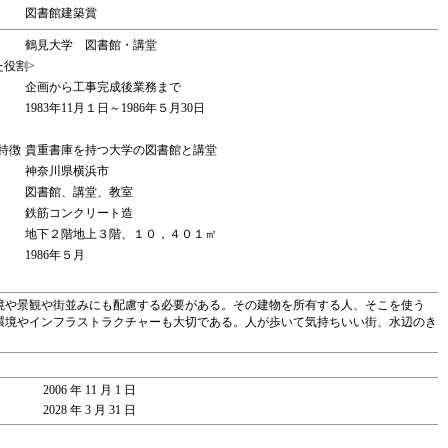
図書館建築賞
鶴見大学 図書館・講堂
た役割>
企画から工事完成後業務まで
1983年11月１日～1986年５月30日
特徴
貴重書庫を持つ大学の図書館と講堂
神奈川県横浜市
図書館、講堂、教室
鉄筋コンクリート造
地下２階地上３階、１０，４０１㎡
1986年５月
境や景観や街並みにも配慮する必要がある。その建物を所有する人、そこを使う
環境やインフラストラクチャーも大切である。人が歩いて気持ちいい街、水辺のき
2006 年 11 月 1 日
2028 年 3 月 31 日