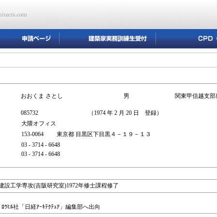
おおくま さとし
男
関東甲信越支部
085732
（1974 年 2 月 20 日 登録）
大隈オフィス
153-0064 東京都 目黒区下目黒４－１９－１３
03 - 3714 - 6648
03 - 3714 - 6648
設工学専攻(吉阪研究室)1972年修士課程修了
ﾛｳﾋﾙ社「日経ｱｰｷﾃｸﾃｭｱ」編集部へ出向