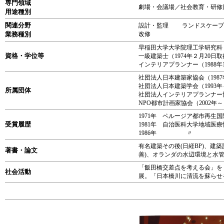
専門領域
劇場・会議場／社会教育・研修
用途種別
関連分野
設計・監理 ランドスケ
業務種別
改修
早稲田大学大学院理工学研究科 
資格・学位等
一級建築士（1974年２月20日
インテリアプランナー（1988年
社団法人日本建築家協会（198
社団法人日本建築学会（1993年
所属団体
社団法人インテリアプランナー協
NPO都市計画家協会（2002年～
1971年 ペルージア都市再生
受賞履歴
1981年 自治医科大学地域
1986年 
有名建築その後(日経BP)、建
著書・論文
善)、オランダの水辺環境と水管
「飯田橋交差点を考える会」を
社会活動
展。「日本橋川に清流を蘇らせ