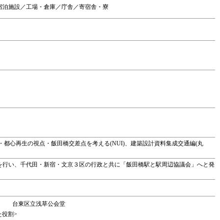
宿泊施設／工場・倉庫／庁舎／寄宿舎・寮
言・都心再生の視点・飯田橋交差点を考える(NUI)、建築設計資料集成交通編(丸
を行い、千代田・新宿・文京３区の行政と共に「飯田橋駅と駅周辺協議会」へと発
台東区立浅草公会堂
た役割>