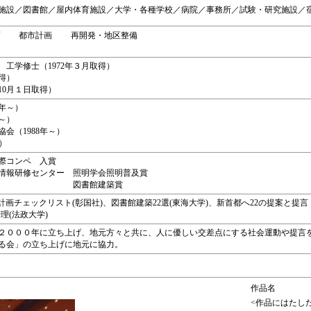
施設／図書館／屋内体育施設／大学・各種学校／病院／事務所／試験・研究施設／
ープ 都市計画 再開発・地区整備
工学修士（1972年３月取得）
取得）
10月１日取得）
7年～）
～）
会（1988年～）
）
国際コンペ 入賞
医療情報研修センター 照明学会照明普及賞
〃 図書館建築賞
築計画チェックリスト(彰国社)、図書館建築22選(東海大学)、新首都へ22の提案と提
理(法政大学)
２０００年に立ち上げ、地元方々と共に、人に優しい交差点にする社会運動や提言
る会」の立ち上げに地元に協力。
作品名
<作品にはたし