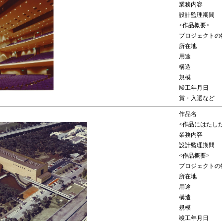
業務内容
設計監理期間
<作品概要>
プロジェクトの
所在地
用途
構造
規模
竣工年月日
賞・入選など
作品名
<作品にはたし
業務内容
設計監理期間
<作品概要>
プロジェクトの
所在地
用途
構造
規模
竣工年月日