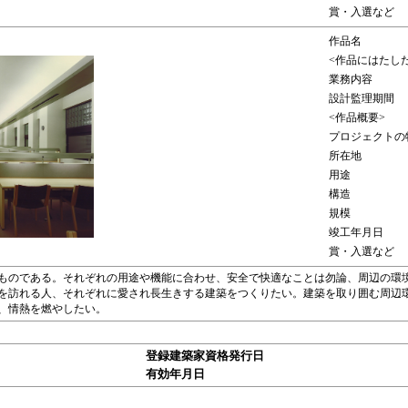
賞・入選など
作品名
<作品にはたし
業務内容
設計監理期間
<作品概要>
プロジェクトの
所在地
用途
構造
規模
竣工年月日
賞・入選など
ものである。それぞれの用途や機能に合わせ、安全で快適なことは勿論、周辺の環
を訪れる人、それぞれに愛され長生きする建築をつくりたい。建築を取り囲む周辺
、情熱を燃やしたい。
登録建築家資格発行日
有効年月日