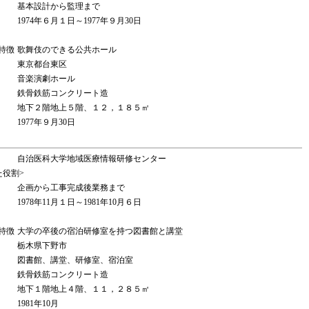
基本設計から監理まで
1974年６月１日～1977年９月30日
特徴
歌舞伎のできる公共ホール
東京都台東区
音楽演劇ホール
鉄骨鉄筋コンクリート造
地下２階地上５階、１２，１８５㎡
1977年９月30日
自治医科大学地域医療情報研修センター
た役割>
企画から工事完成後業務まで
1978年11月１日～1981年10月６日
特徴
大学の卒後の宿泊研修室を持つ図書館と講堂
栃木県下野市
図書館、講堂、研修室、宿泊室
鉄骨鉄筋コンクリート造
地下１階地上４階、１１，２８５㎡
1981年10月