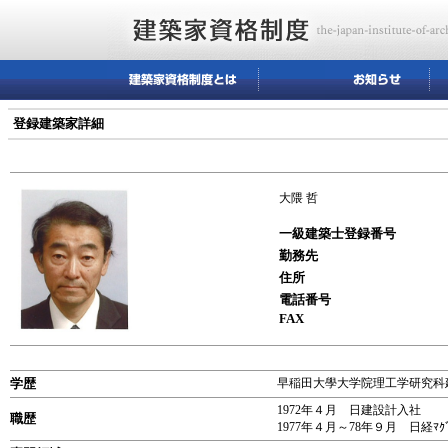
登録建築家詳細
大隈 哲
一級建築士登録番号
勤務先
住所
電話番号
FAX
学歴
早稲田大學大学院理工学研究科建
1972年４月 日建設計入社
職歴
1977年４月～78年９月 日経ﾏｸﾞ