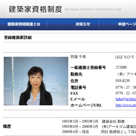
登録建築家詳細
羽場 千尋
はば ちひろ
一級建築士登録番号
272688
勤務先
（有）アー
住所
918-82
電話番号
0776 - 27 - 5
FAX
0776 - 22 - 6
Eメール
haba@archii
ホームページURL
http://www.ar
1991年3月～1995年5月 建築会社 勤務
職歴
1995年6月～2000年3月 (有)アーキズ
2000年4月～現在 同社 取締役として現