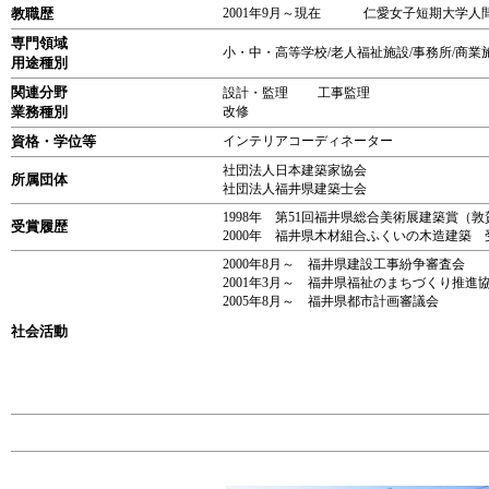
教職歴
2001年9月～現在 仁愛女子短期大学人
専門領域
小・中・高等学校/老人福祉施設/事務所/商業
用途種別
関連分野
設計・監理 工事監理
業務種別
改修
資格・学位等
インテリアコーディネーター
社団法人日本建築家協会
所属団体
社団法人福井県建築士会
1998年 第51回福井県総合美術展建築賞
受賞履歴
2000年 福井県木材組合ふくいの木造建築
2000年8月～ 福井県建設工事紛争審査会
2001年3月～ 福井県福祉のまちづくり推進
2005年8月～ 福井県都市計画審議会
社会活動