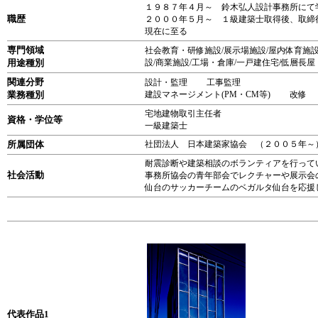
１９８７年４月～ 鈴木弘人設計事務所にて
職歴
２０００年５月～ １級建築士取得後、取
現在に至る
専門領域
社会教育・研修施設/展示場施設/屋内体育施設
用途種別
設/商業施設/工場・倉庫/一戸建住宅/低層長
関連分野
設計・監理 工事監理
業務種別
建設マネージメント(PM・CM等) 改
宅地建物取引主任者
資格・学位等
一級建築士
所属団体
社団法人 日本建築家協会 （２００５年～
耐震診断や建築相談のボランティアを行って
社会活動
事務所協会の青年部会でレクチャーや展示会
仙台のサッカーチームのベガルタ仙台を応援
代表作品1