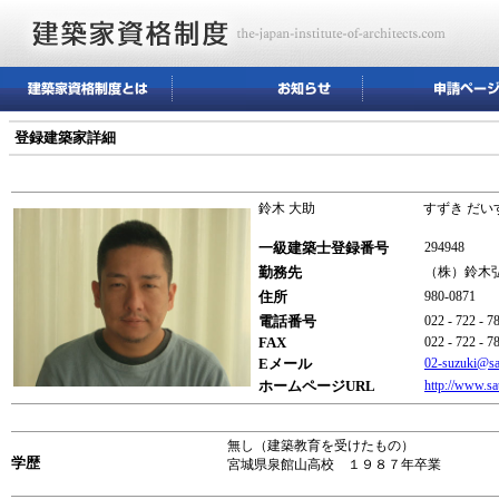
登録建築家詳細
鈴木 大助
すずき だい
一級建築士登録番号
294948
勤務先
（株）鈴木
住所
980-08
電話番号
022 - 722 - 7
FAX
022 - 722 - 7
Eメール
02-suzuki@sa
ホームページURL
http://www.sa
無し（建築教育を受けたもの）
学歴
宮城県泉館山高校 １９８７年卒業