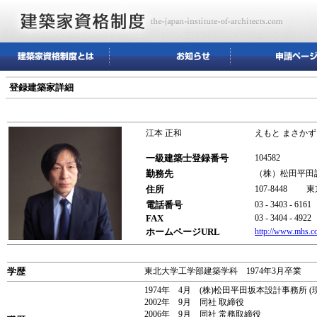
登録建築家詳細
江本 正和
えもと まさかず
一級建築士登録番号
104582
勤務先
（株）松田平
住所
107-8448 
電話番号
03 - 3403 - 6161
FAX
03 - 3404 - 4922
ホームページURL
http://www.mhs.co
学歴
東北大学工学部建築学科 1974年3月卒業
1974年 4月 (株)松田平田坂本設計事務所 (
2002年 9月 同社 取締役
2006年 9月 同社 常務取締役