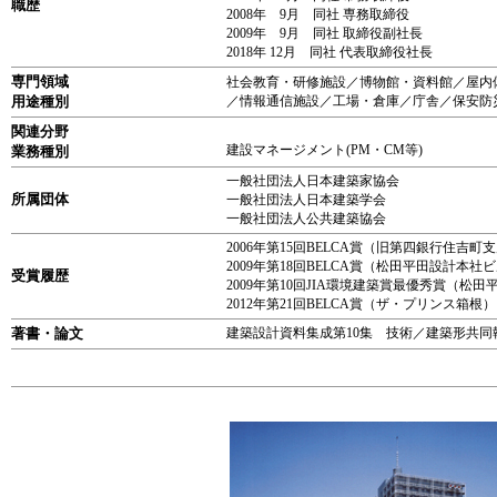
職歴
2008年 9月 同社 専務取締役
2009年 9月 同社 取締役副社長
2018年 12月 同社 代表取締役社長
専門領域
社会教育・研修施設／博物館・資料館／屋内
用途種別
／情報通信施設／工場・倉庫／庁舎／保安防
関連分野
建設マネージメント(PM・CM等)
業務種別
一般社団法人日本建築家協会
所属団体
一般社団法人日本建築学会
一般社団法人公共建築協会
2006年第15回BELCA賞（旧第四銀行住吉町
2009年第18回BELCA賞（松田平田設計本社
受賞履歴
2009年第10回JIA環境建築賞最優秀賞（松
2012年第21回BELCA賞（ザ・プリンス箱根）
著書・論文
建築設計資料集成第10集 技術／建築形共同