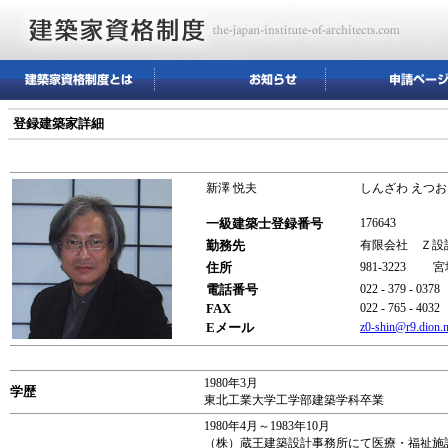
登録建築家詳細
新澤 悦夫
しんざわ えつお
一級建築士登録番号
176643
勤務先
有限会社 Ｚ設
住所
981-3223 
電話番号
022 - 379 - 0378
FAX
022 - 765 - 4032
Eメール
z0-shin@r9.dion.n
1980年3月
学歴
東北工業大学工学部建築学科卒業
1980年4月～1983年10月
（株）蔵王建築設計事務所にて医療・福祉施