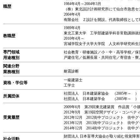
1984年4月～2004年3月
職歴
（株）東北設計計画研究所にて仙台市急患セ
2004年4月
有限会社 Ｚ設計を開設。代表取締役として
1989年4月
東北工業大学 工学部建築学科非常勤講師就
教職歴
2010年4月～
宮城学院女子大学大学院 人文科学研究科生
専門領域
社会教育・研修施設／小・中・高等学校／保
用途種別
戸建住宅／低層長屋・共同住宅／寄宿舎・寮
関連分野
耐震診断
業務種別
一級建築士
資格・学位等
工学士
社団法人 日本建築家協会 （2005年～ ）
所属団体
社団法人 日本建築学会 （2005年～ ）
2009年6月 第29回東北建築賞 作品賞「
2012年9月 第19回空間デザイン・コン
受賞履歴
2012年12月 2012街中プロジェクト 街
2013年12月 2013街中プロジェクト 
2014年12月 2014街中プロジェクト 
財団法人 日本盲導犬協会が取り組む視覚障害
社会活動