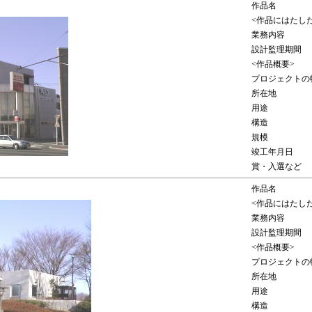
作品名
<作品にはたし
業務内容
設計監理期間
<作品概要>
プロジェクトの
所在地
用途
構造
規模
竣工年月日
賞・入選など
作品名
<作品にはたし
業務内容
設計監理期間
<作品概要>
プロジェクトの
所在地
用途
構造