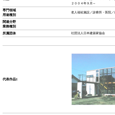
２００４年９月～ 
専門領域
老人福祉施設／診療所・医院／
用途種別
関連分野
業務種別
所属団体
社団法人日本建築家協会
代表作品1