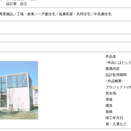
設計屋 設立
商業施設／工場・倉庫／一戸建住宅／低層長屋・共同住宅／中高層住宅
作品名
<作品にはたし
業務内容
設計監理期間
<作品概要>
プロジェクトの
所在地
用途
構造
規模
竣工年月日
賞・入選など