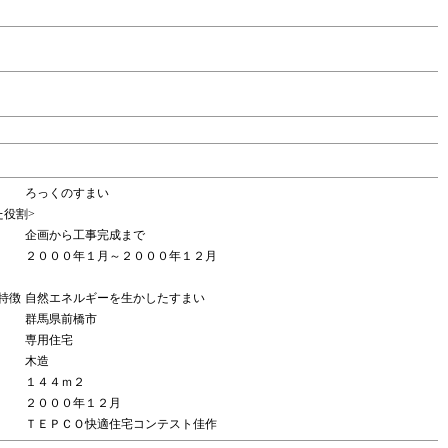
ろっくのすまい
た役割>
企画から工事完成まで
２０００年１月～２０００年１２月
特徴
自然エネルギーを生かしたすまい
群馬県前橋市
専用住宅
木造
１４４ｍ２
２０００年１２月
ＴＥＰＣＯ快適住宅コンテスト佳作