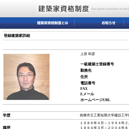
登録建築家詳細
上原 和彦
一級建築士登録番号
勤務先
住所
電話番号
FAX
Eメール
ホームページURL
学歴
前橋市立工業短期大学建設工学
１９８６年４月～１９９４年２
職歴
１９９４年３月～２００４年８