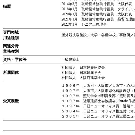
2014年3月 取締役常務執行役員 大阪代表
職歴
2018年1月 取締役常務執行役員 クライ
2020年1月 取締役常務執行役員 大阪代表
2021年1月 取締役常務執行役員 品質管理
2022年1月 シニア上席理事
専門領域
屋外競技場施設／大学・各種学校／事務所／
用途種別
関連分野
業務種別
資格・学位等
一級建築士
社団法人 日本建築家協会
所属団体
社団法人 日本建築学会
社団法人 大阪府建築士会
１９９６年 大阪府・大阪市／大
１９９７年 大阪市／大阪市緑化施設表彰（
１９９７年 照明学会照明普及部／照明普及
受賞履歴
１９９７年 近畿建築士会協議会／hiroba
１９９７年 日経ニューオフィス賞 近畿ニ
２００４年 日経ニューオフィス推進賞（オ
２００５年 日経ニューオフィス賞近畿ニュ