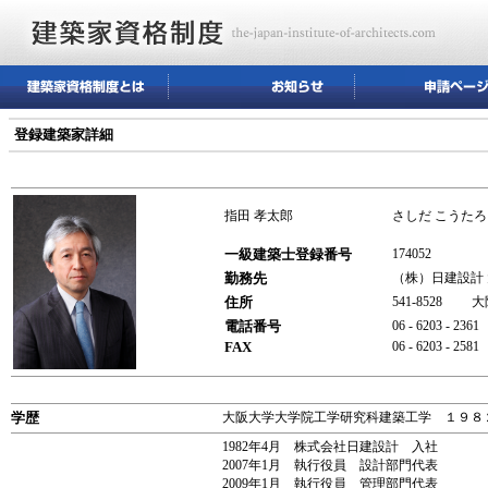
登録建築家詳細
指田 孝太郎
さしだ こうたろ
一級建築士登録番号
174052
勤務先
（株）日建設計
住所
541-8528
電話番号
06 - 6203 - 2361
FAX
06 - 6203 - 2581
学歴
大阪大学大学院工学研究科建築工学 １９８
1982年4月 株式会社日建設計 入社
2007年1月 執行役員 設計部門代表
2009年1月 執行役員 管理部門代表