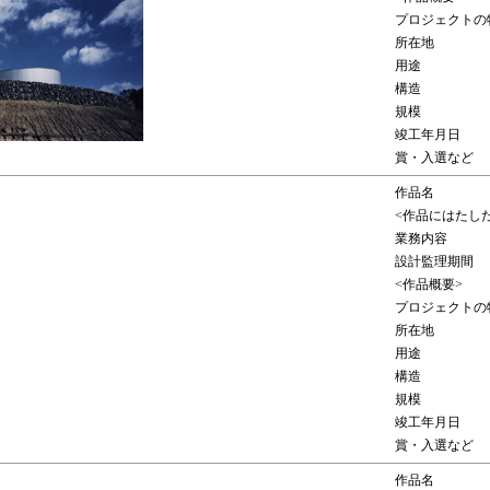
プロジェクトの
所在地
用途
構造
規模
竣工年月日
賞・入選など
作品名
<作品にはたし
業務内容
設計監理期間
<作品概要>
プロジェクトの
所在地
用途
構造
規模
竣工年月日
賞・入選など
作品名