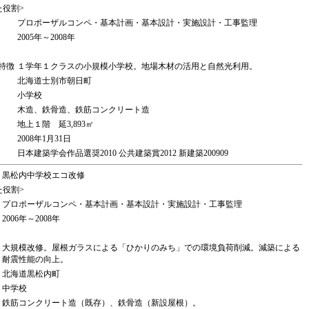
た役割>
プロポーザルコンペ・基本計画・基本設計・実施設計・工事監理
2005年～2008年
特徴
１学年１クラスの小規模小学校。地場木材の活用と自然光利用。
北海道士別市朝日町
小学校
木造、鉄骨造、鉄筋コンクリート造
地上１階 延3,893㎡
2008年1月31日
日本建築学会作品選奨2010 公共建築賞2012 新建築200909
黒松内中学校エコ改修
た役割>
プロポーザルコンペ・基本計画・基本設計・実施設計・工事監理
2006年～2008年
大規模改修。屋根ガラスによる「ひかりのみち」での環境負荷削減。減築による
耐震性能の向上。
北海道黒松内町
中学校
鉄筋コンクリート造（既存）、鉄骨造（新設屋根）。