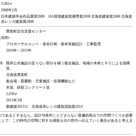
3,583㎡
2008年2月
日本建築学会作品選奨2009 JIA環境建築賞優秀賞2008 北海道建築賞2008 北海道
赤レンガ建築賞2008
豊富町定住支援センター
た役割>
プロポーザルコンペ・基本計画・基本実施設計・工事監理
2010年～2013年
特
既存公共施設の足りない部分を補う複合施設。地場の木材とＲＣによる混構
造。
北海道豊富町
集会場・図書館・児童施設・役場機能など
木造、鉄筋コンクリート造
2,630㎡
2013年3月
新建築201312 北海道赤レンガ建築奨励賞2014
のであるとするなら、設計与条件にとどまらない普遍的視点での空間づくりが必要
ことで、この時代の空間に対する感覚を次の世代へ伝えていく責任があると考えま