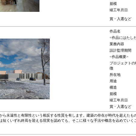
規模
竣工年月日
賞・入選など
作品名
<作品にはたし
業務内容
設計監理期間
<作品概要>
プロジェクトの
徴
所在地
用途
構造
規模
竣工年月日
賞・入選など
から永遠性と有限性という相反する性質を有します。建築の存在が時代を超えたも
は短くいずれ終焉を迎える現実を認めても、そこに様々な手法や概念を込めていく