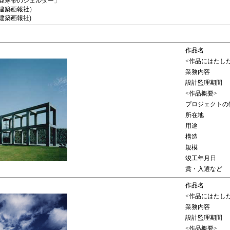
「亜寒帯のシェルター」
14」(建築画報社）
2」(建築画報社)
作品名
<作品にはたし
業務内容
設計監理期間
<作品概要>
プロジェクトの
所在地
用途
構造
規模
竣工年月日
賞・入選など
作品名
<作品にはたし
業務内容
設計監理期間
<作品概要>