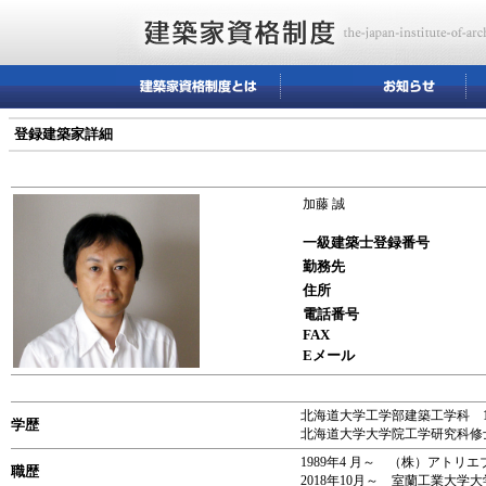
登録建築家詳細
加藤 誠
一級建築士登録番号
勤務先
住所
電話番号
FAX
Eメール
北海道大学工学部建築工学科 1
学歴
北海道大学大学院工学研究科修士
1989年4 月～ （株）アトリエ
職歴
2018年10月～ 室蘭工業大学