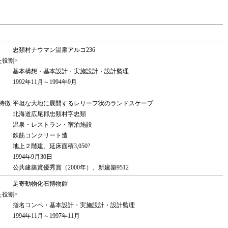
忠類村ナウマン温泉アルコ236
た役割>
基本構想・基本設計・実施設計・設計監理
1992年11月～1994年9月
特徴
平坦な大地に展開するレリーフ状のランドスケープ
北海道広尾郡忠類村字忠類
温泉・レストラン・宿泊施設
鉄筋コンクリート造
地上２階建、延床面積3,050?
1994年9月30日
公共建築賞優秀賞（2000年）、新建築9512
足寄動物化石博物館
た役割>
指名コンペ・基本設計・実施設計・設計監理
1994年11月～1997年11月