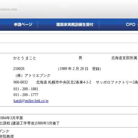
かとう まこと
男
北海道支部所属
210026
（1989 年 2 月 20 日 登録）
（株）アトリエブンク
060-0032 北海道 札幌市中央区北2条東4-1-2 サッポロファクトリー2条
011 - 209 - 1881
011 - 209 - 1777
katoh@atelier-bnk.co.jp
984年3月卒業
課程 (建築工学専攻)1986年3月修了
ブンク
大学院教授