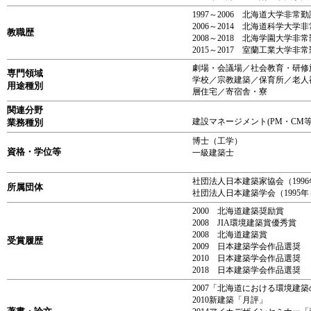
1997～2006 北海道大学非常
2006～2014 北海道科学大学
教職歴
2008～2018 北海学園大学非
2015～2017 室蘭工業大学非
劇場・会議場／社会教育・研修
専門領域
学校／宗教建築／保育所／老人
用途種別
層住宅／寄宿舎・寮
関連分野
建設マネージメント(PM・C
業務種別
博士（工学）
資格・学位等
一級建築士
社団法人日本建築家協会（199
所属団体
社団法人日本建築学会（1995年
2000 北海道建築奨励賞
2008 JIA環境建築賞優秀賞
2008 北海道建築賞
受賞履歴
2009 日本建築学会作品選奨
2010 日本建築学会作品選奨
2018 日本建築学会作品選奨
2007「北海道における環境建
2010新建築「月評」