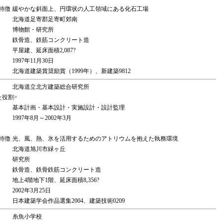
特徴
緩やかな斜面上、円環状の人工領域にある化石工場
北海道足寄郡足寄町郊南
博物館・研究所
鉄骨造、鉄筋コンクリート造
平屋建、延床面積2,087?
1997年11月30日
北海道建築賞奨励賞（1999年）、新建築9812
北海道立北方建築総合研究所
た役割>
基本計画・基本設計・実施設計・設計監理
1997年8月～2002年3月
特徴
光、風、熱、氷を活用するためのアトリウムを抱えた執務環境
北海道旭川市緑ヶ丘
研究所
鉄骨造、鉄骨鉄筋コンクリート造
地上4階地下1階、延床面積8,356?
2002年3月25日
日本建築学会作品選集2004、建築技術0209
糸魚小学校