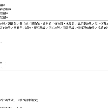
勤講師
非常勤講師
常勤講師
常勤講師
施設／図書館／美術館／博物館・資料館／植物園・水族館／展示場施設／屋内体育
福祉施設／事務所／試験・研究施設／宿泊施設／商業施設／情報通信施設／流通施
M等)
6年～）
～）
築の計画手法」（学位請求論文）