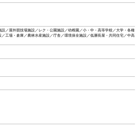
施設／屋外競技場施設／レク・公園施設／幼稚園／小・中・高等学校／大学・各種
設／工場・倉庫／農林水産施設／庁舎／環境保全施設／低層長屋・共同住宅／中高