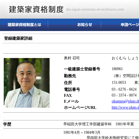
登録建築家詳細
奥村 召司
おくむら しょう
一級建築士登録番号
186961
勤務先
（株）空間設計
住所
151-0053 
電話番号
03 - 6276 - 6624
FAX
03 - 3374 - 0074
Eメール
okumura@pluto.dti
ホームページURL
http://www.pluto.
学歴
早稲田大学理工学部建築学科 1981年卒業
1981年4月～1984年3月
早稲田大学鈴木恂研究室にて個