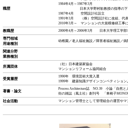
1984年4月～1987年3月
職歴
日本大学野村歓教授の指導の下、医
1987年4月 空間設計社設立
1991年3月 （株）空間設計社に改組、代
2010年3月～ マンションの大規模修繕工事
教職歴
2000年4月～2006年3月 日本大学理工学
専門領域
幼稚園／老人福祉施設／障害者福祉施設／病
用途種別
関連分野
業務種別
（社）日本建築家協会
所属団体
マンションリフォーム協同組合
1990年 環境芸術大賞入選
受賞履歴
1999年 建築知識デザインコンペティション
Process Architecture誌 NO.39 小論
著書・論文
街の雑誌（風土社）創刊号 「車椅子MONO
社会活動
マンション管理士として管理組合の運営やマ