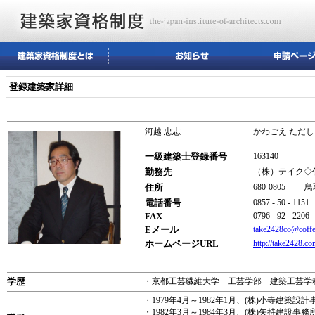
登録建築家詳細
河越 忠志
かわごえ ただし
一級建築士登録番号
163140
勤務先
（株）テイク◇
住所
680-0805 
電話番号
0857 - 50 - 1151
FAX
0796 - 92 - 2206
Eメール
take2428co@coffe
ホームページURL
http://take2428.co
学歴
・京都工芸繊維大学 工芸学部 建築工芸学科
・1979年4月～1982年1月、(株)小寺建築
・1982年3月～1984年3月、(株)矢持建設