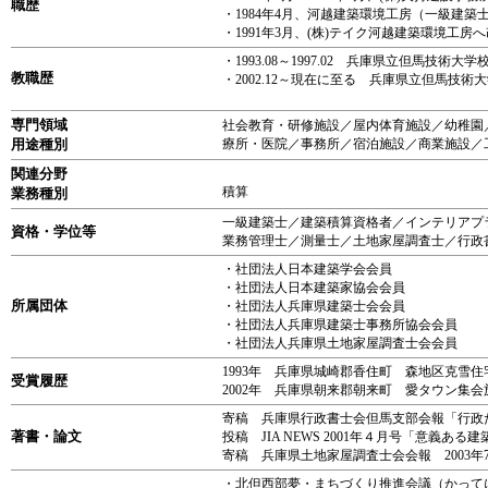
職歴
・1984年4月、河越建築環境工房（一級建
・1991年3月、(株)テイク河越建築環境工
・1993.08～1997.02 兵庫県立但馬技
教職歴
・2002.12～現在に至る 兵庫県立但馬
専門領域
社会教育・研修施設／屋内体育施設／幼稚園
用途種別
療所・医院／事務所／宿泊施設／商業施設／
関連分野
積算
業務種別
一級建築士／建築積算資格者／インテリアプ
資格・学位等
業務管理士／測量士／土地家屋調査士／行政
・社団法人日本建築学会会員 ・社
・社団法人日本建築家協会会員 ・社
所属団体
・社団法人兵庫県建築士会会員 ・兵
・社団法人兵庫県建築士事務所協会会員 
・社団法人兵庫県土地家屋調査士会会員 
1993年 兵庫県城崎郡香住町 森地区克雪
受賞履歴
2002年 兵庫県朝来郡朝来町 愛タウン集
寄稿 兵庫県行政書士会但馬支部会報「行政
著書・論文
投稿 JIA NEWS 2001年４月号「意義
寄稿 兵庫県土地家屋調査士会会報 2003
・北但西部夢・まちづくり推進会議（かって