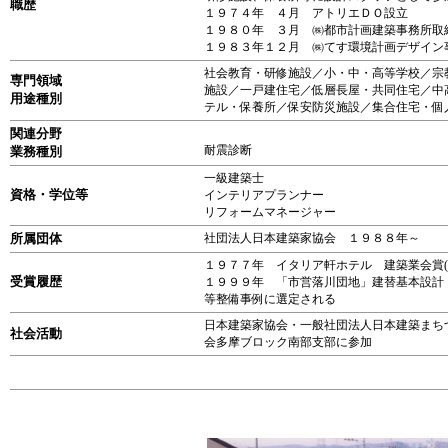
職歴
１９７４年 ４月 アトリエＤＯ設立
１９８０年 ３月 ㈱都市計画建築事務所取
１９８３年１２月 ㈱てす環境計画デザイン
社会教育・研修施設／小・中・高等学校／宗
専門領域
施設／一戸建住宅／低層長屋・共同住宅／中
用途種別
テル・保養所／保安防災施設／集合住宅・個
関連分野
耐震診断
業務種別
一級建築士
資格・学位等
インテリアプランナー
リフォームマネージャー
所属団体
社団法人日本建築家協会 １９８８年～
１９７７年 イタリア軒ホテル 建築業会賞(
受賞履歴
１９９９年 「市営落川団地」建替基本設計
等整備事例に選定される
日本建築家協会・一般社団法人日本建築まち
社会活動
会多摩ブロック南部支部に参加