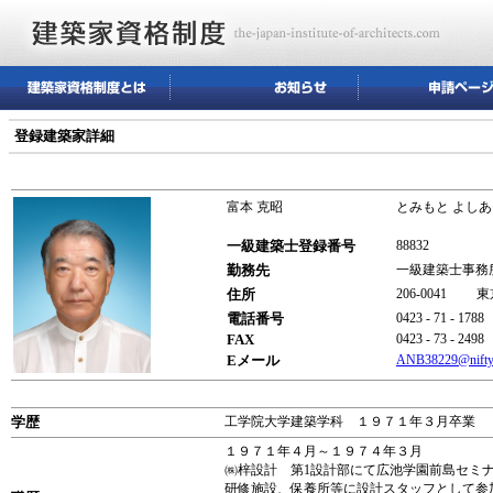
登録建築家詳細
富本 克昭
とみもと よしあ
一級建築士登録番号
88832
勤務先
一級建築士事務
住所
206-0041 
電話番号
0423 - 71 - 1788
FAX
0423 - 73 - 2498
Eメール
ANB38229@nifty
学歴
工学院大学建築学科 １９７１年３月卒業
１９７１年４月～１９７４年３月
㈱梓設計 第1設計部にて広池学園前島セミ
研修施設、保養所等に設計スタッフとして参