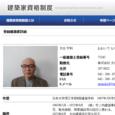
登録建築家詳細
大出 守利
おおいで も
一級建築士登録番号
75345
勤務先
株式会社 
住所
207-002
電話番号
042 - 569 - 8
FAX
042 - 569 - 8
Eメール
atomok24@ni
学歴
日本大学理工学部Ⅱ部建築学科 1967年3月卒
1965年5月～1972年9月 （株）竹ノ内
宅、観光旅館、商業施設等の設計に携わる。
職歴
1972年9月 大出建築設計室を設立。