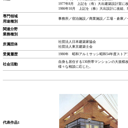
1977年8月 上記を（有）大出建築設計室に
1986年10月 上記を（株）大出設計に改組
専門領域
事務所／宿泊施設／商業施設／工場・倉庫／
用途種別
関連分野
業務種別
社団法人日本建築家協会
所属団体
社団法人東京建築士会
受賞履歴
1980年 昭和アルミサッシ昭和54年度スト
自身も居住する130所帯マンションの大規
社会活動
様々な相談に応じた。
代表作品1