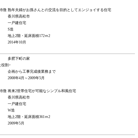
特徴
熟年夫婦がお孫さんとの交流を目的としてエンジョイする住宅
香川県高松市
一戸建住宅
S造
地上2階・延床面積172ｍ2
2014年10月
多肥下町の家
た役割>
企画から工事完成後業務まで
2008年4月～2009年5月
特徴
将来2世帯住宅が可能なシンプル和風住宅
香川県高松市
一戸建住宅
W造
地上2階・延床面積361ｍ2
2009年5月