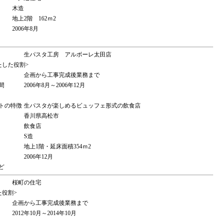
木造
地上2階 162ｍ2
2006年8月
生パスタ工房 アルボーレ太田店
たした役割>
企画から工事完成後業務まで
間
2006年8月～2006年12月
トの特徴
生パスタが楽しめるビュッフェ形式の飲食店
香川県高松市
飲食店
S造
地上1階・延床面積354ｍ2
2006年12月
ど
桜町の住宅
た役割>
企画から工事完成後業務まで
2012年10月～2014年10月