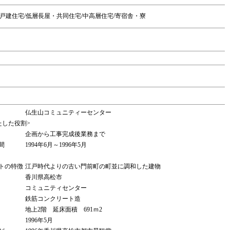
一戸建住宅/低層長屋・共同住宅/中高層住宅/寄宿舎・寮
仏生山コミュニティーセンター
たした役割>
企画から工事完成後業務まで
間
1994年6月～1996年5月
トの特徴
江戸時代よりの古い門前町の町並に調和した建物
香川県高松市
コミュニティセンター
鉄筋コンクリート造
地上2階 延床面積 691ｍ2
1996年5月