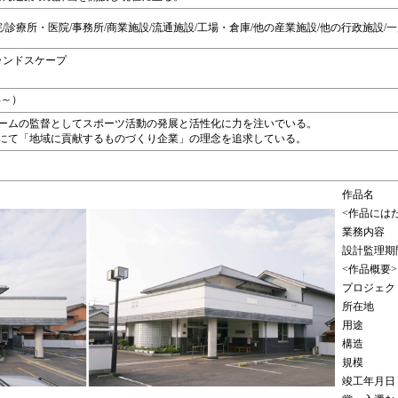
/診療所・医院/事務所/商業施設/流通施設/工場・倉庫/他の産業施設/他の行政施設/
ランドスケープ
年～）
ームの監督としてスポーツ活動の発展と活性化に力を注いでいる。
にて「地域に貢献するものづくり企業」の理念を追求している。
作品名
<作品には
業務内容
設計監理期
<作品概要>
プロジェク
所在地
用途
構造
規模
竣工年月日