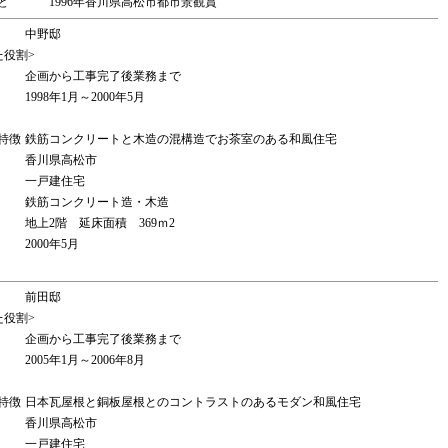
ど
1996年香川県高松市都市景観賞
中野邸
た役割>
企画から工事完了後業務まで
1998年1月～2000年5月
特徴
鉄筋コンクリートと木造の混構造でお茶室のある和風住宅
香川県高松市
一戸建住宅
鉄筋コンクリート造・木造
地上2階 延床面積 369ｍ2
2000年5月
前田邸
た役割>
企画から工事完了後業務まで
2005年1月～2006年8月
特徴
日本瓦屋根と銅板屋根とのコントラストのあるモダン和風住宅
香川県高松市
一戸建住宅