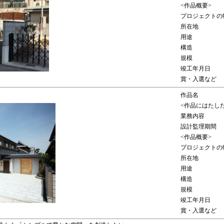
<作品概要>
プロジェクトの
所在地
用途
構造
規模
竣工年月日
賞・入選など
作品名
<作品にはたし
業務内容
設計監理期間
<作品概要>
プロジェクトの
所在地
用途
構造
規模
竣工年月日
賞・入選など