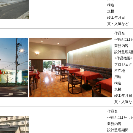
構造
規模
竣工年月日
賞・入選など
作品名
<作品には
業務内容
設計監理期
<作品概要>
プロジェク
所在地
用途
構造
規模
竣工年月日
賞・入選な
作品名
<作品にはたし
業務内容
設計監理期間