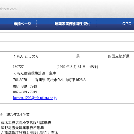
くもん としのり
男
四国支部所属
130727
（1979 年 3 月 31 日 登録）
くもん建築環境計画 主宰
761-8078 香川県 高松市仏生山町甲1626-8
087 - 889 - 7919
087 - 889 - 7919
kumon-1202@mb.pikara.ne.jp
 1970年3月卒業
（株）藤木工務店高松支店設計課勤務
（有）星野尾雪夫建築事務所勤務
建築環境計画を開設し現在に至る。