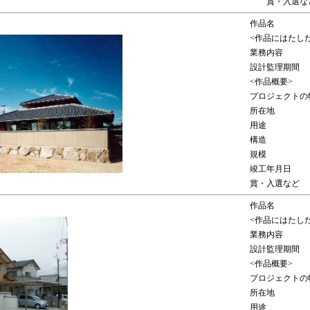
賞・入選な
作品名
<作品にはたし
業務内容
設計監理期間
<作品概要>
プロジェクトの
所在地
用途
構造
規模
竣工年月日
賞・入選など
作品名
<作品にはたし
業務内容
設計監理期間
<作品概要>
プロジェクトの
所在地
用途