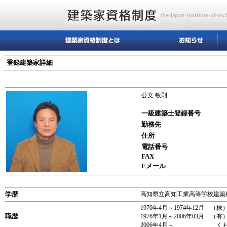
登録建築家詳細
公文 敏則
一級建築士登録番号
勤務先
住所
電話番号
FAX
Eメール
学歴
高知県立高知工業高等学校建築科
1970年4月～1974年12月 
職歴
1976年1月～2006年03月 
2006年4月～ くもん