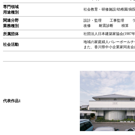
専門領域
社会教育・研修施設/幼稚園/病院
用途種別
関連分野
設計・監理 工事監理 
業務種別
改修 耐震診断 積算
所属団体
社団法人日本建築家協会(1987
地域の家庭婦人バレーボールチ
社会活動
また、香川県中小企業家同友会
代表作品1