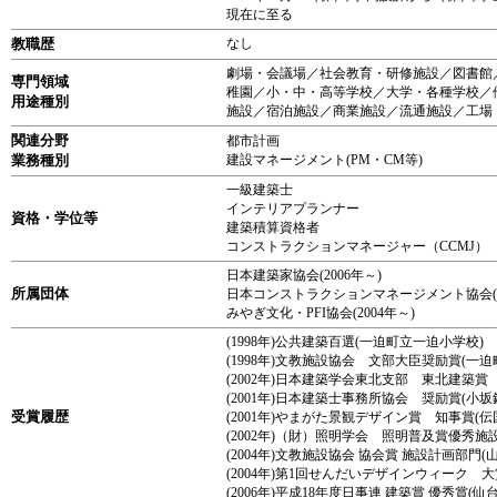
現在に至る
教職歴
なし
劇場・会議場／社会教育・研修施設／図書館
専門領域
稚園／小・中・高等学校／大学・各種学校／
用途種別
施設／宿泊施設／商業施設／流通施設／工場
関連分野
都市計画
業務種別
建設マネージメント(PM・CM等)
一級建築士
インテリアプランナー
資格・学位等
建築積算資格者
コンストラクションマネージャー（CCMJ）
日本建築家協会(2006年～)
所属団体
日本コンストラクションマネージメント協会(20
みやぎ文化・PFI協会(2004年～)
(1998年)公共建築百選(一迫町立一迫小学校)
(1998年)文教施設協会 文部大臣奨励賞(一
(2002年)日本建築学会東北支部 東北建築賞
(2001年)日本建築士事務所協会 奨励賞(小坂
受賞履歴
(2001年)やまがた景観デザイン賞 知事賞(伝
(2002年)（財）照明学会 照明普及賞優秀施
(2004年)文教施設協会 協会賞 施設計画部門
(2004年)第1回せんだいデザインウィーク 
(2006年)平成18年度日事連 建築賞 優秀賞(