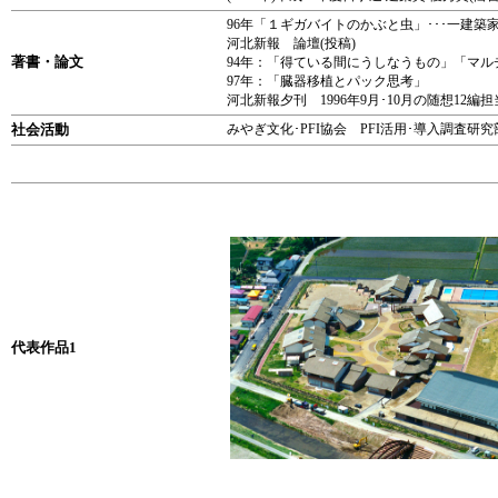
96年「１ギガバイトのかぶと虫」･･･一建築
河北新報 論壇(投稿)
著書・論文
94年：「得ている間にうしなうもの」「マ
97年：「臓器移植とパック思考」
河北新報夕刊 1996年9月･10月の随想12編担
社会活動
みやぎ文化･PFI協会 PFI活用･導入調査研究部
代表作品1