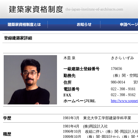
登録建築家詳細
木皿 泉
きさら いずみ
一級建築士登録番号
176656
勤務先
（株）関・空間
住所
980-0014 
電話番号
022 - 398 - 9161
FAX
022 - 398 - 9162
ホームページURL
http://www.sopnet.
学歴
1981年3月 東北大学工学部建築学科卒業
1981年4月 (株)岡設計入社
1996年10月 改組に伴い（株）関･岡設計入
職歴
1999年10月 （株）関･岡設計から（株）関