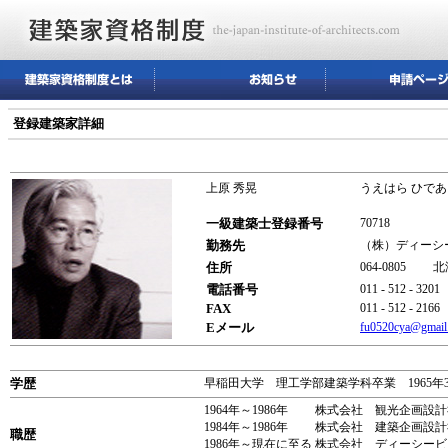
登録建築家詳細
上原 秀晃
うえはら ひであ
一級建築士登録番号
70718
勤務先
（株）ディーシ
住所
064-0805 
電話番号
011 - 512 - 3201
FAX
011 - 512 - 2166
Eメール
fu0520cya@gmail
学歴
早稲田大学 理工学部建築学科卒業 1965年
1964年～1986年 株式会社 観光企画
1984年～1986年 株式会社 建築企画設
職歴
1986年～現在に至る 株式会社 ディーシ