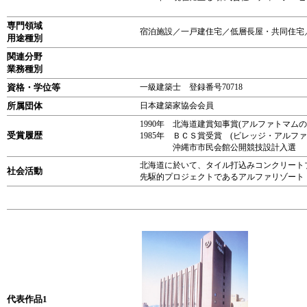
専門領域
宿泊施設／一戸建住宅／低層長屋・共同住宅
用途種別
関連分野
業務種別
資格・学位等
一級建築士 登録番号70718
所属団体
日本建築家協会会員
1990年 北海道建賞知事賞(アルファトマ
受賞履歴
1985年 ＢＣＳ賞受賞 (ビレ
沖縄市市民会館公開競技設計入選
北海道に於いて、タイル打込みコンクリート
社会活動
先駆的プロジェクトであるアルファリゾート
代表作品1