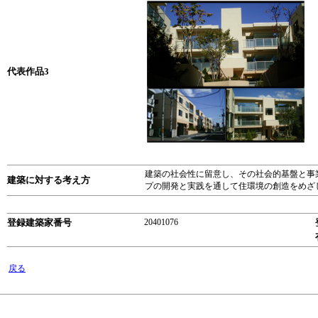
代表作品3
建築の社会性に留意し、その社会的基盤と事
建築に対する考え方
プの開発と実践を通して住環境の創造をめざ
登録建築家番号
20401076
戻る